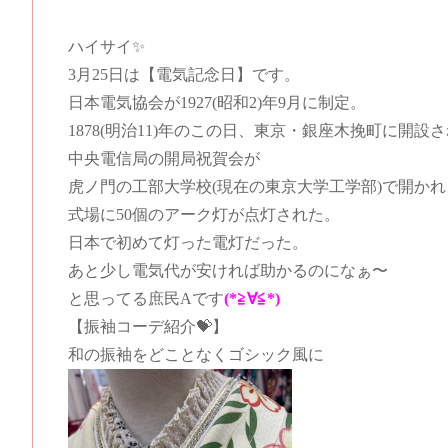
ハイサイ✨
3月25
日は【電気記念日
】です
。
日本電気協会が1927(昭和2)年9月に制定。
1878(明治11)年のこの日、東京・銀座木挽町に開設
中央電信局の開局祝賀会が
虎ノ門の工部大学校(現在の東京大学工学部)で開かれ
式場に50個のアーク灯が点灯された。
日本で初めて灯った電灯だった。
あと少し電気代が安ければ助かるのになぁ〜
と思ってる庶民Aです
(*≧∀≦*)
【振袖コーデ紹介💝】
和の振袖をどことなくゴシック風に