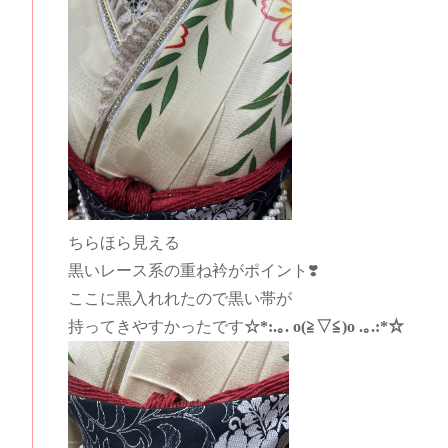
ちらほら見える
黒いレース系の重ね衿がポイント❣️
ここに黒入れれたので黒い帯が
持ってきやすかったです
☆*:.｡. o(≧▽≦)o .｡.:*☆