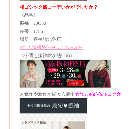
和ゴシック風コーデいかがでしたか？
《品番》
振袖：23O50
袋帯：17F6
場所：振袖館北谷店
Xでも情報発信中→こちらから
《今週も振袖館が熱い👍》
人気作や新作が続々入荷中
☆*:.｡. o(≧▽≦)o .｡.:*☆