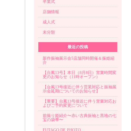
卒業式
店舗情報
成人式
未分類
最近の投稿
新作振袖展示会5店舗同時開催＆振姫紹
介
【台風13号】本日（8月8日）営業時間変
更のお知らせ（11時オープン）
【台風13号接近に伴う営業対応と振袖展
示会延期についてのお知らせ】
【重要】台風13号接近に伴う営業対応お
よびご予約変更について
前撮り姫紹介〜赤い古典振袖と黒地の七
宝の袋帯〜
FUTAGO DE PHOTO