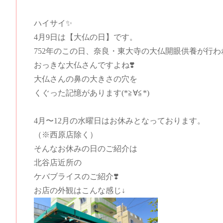
ハイサイ✨
4月9
日は【大仏の日
】です
。
752年のこの日、奈良・東大寺の大仏開眼供養が行
おっきな大仏さんですよね❣️
大仏さんの鼻の大きさの穴を
くぐった記憶があります(*≧∀≦*)
4月〜12月の水曜日はお休みとなっております。
（※西原店除く）
そんなお休みの日のご紹介は
北谷店近所の
ケバブライスのご紹介❣️
お店の外観はこんな感じ↓