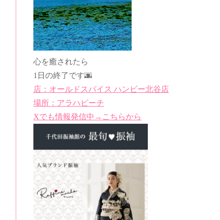
心を癒されたら
1日の終了です🌆
店：
オールドスパイス ハンビー北谷店
場所：アラハビーチ
Xでも情報発信中→こちらから