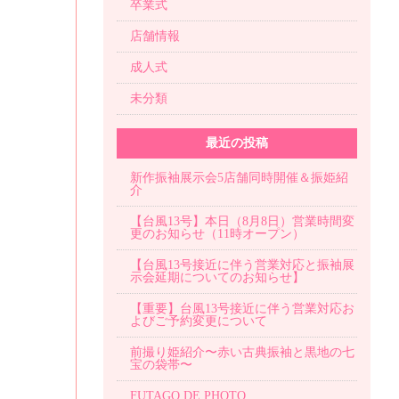
卒業式
店舗情報
成人式
未分類
最近の投稿
新作振袖展示会5店舗同時開催＆振姫紹
介
【台風13号】本日（8月8日）営業時間変
更のお知らせ（11時オープン）
【台風13号接近に伴う営業対応と振袖展
示会延期についてのお知らせ】
【重要】台風13号接近に伴う営業対応お
よびご予約変更について
前撮り姫紹介〜赤い古典振袖と黒地の七
宝の袋帯〜
FUTAGO DE PHOTO