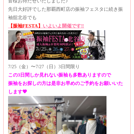
皆様お待たせいたしました♪
先日大好評でした那覇西町店の振袖フェスタに続き振
袖舘北谷でも
【振袖FESTA】
いよいよ開催です‼️
7/25（金）〜7/27（日）3日間限り
この3日間しか見れない振袖も多数ありますので
振袖をお探しの方は是非お早めのご予約をお願いいた
します💖