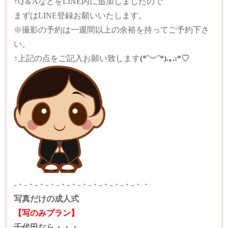
↑Q＆AなどをLINE内に追加しましたので
まずはLINE登録お願いいたします。
※撮影の予約は一週間以上の余裕を持ってご予約下さ
い。
↑上記の点をご記入お願い致します
(*˘︶˘*).｡.:*♡
-・-・-・-・-・-・-・-・-・-・-・-・・
写真だけの成人式
【写のみプラン】
千代田なら・・・