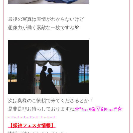
最後の写真は表情がわからないけど
想像力が働く素敵な一枚ですね💖
次は奥様のご依頼で来てくださるとか！
是非是非お待ちしておりますね
☆*:.｡. o(≧▽≦)o .｡.:*☆
-・-・-・-・-・・-・-・
【振袖フェスタ情報】