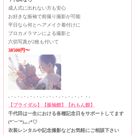
成人式に出れない方も安心
お好きな振袖で前撮り撮影が可能
平日なら何とヘアメイク着付けに
プロカメラマンによる撮影と
六切写真が2枚も付いて
38500円〜
-・-・-・-・-・-・-・-・-・-・-・-・・-
【ブライダル】
【振袖館】
【れもん館】
千代田は一生における各種記念日をサポートしてます
(*˘︶˘*).｡.:*♡
衣装レンタルや記念撮影などお気軽にご相談下さい