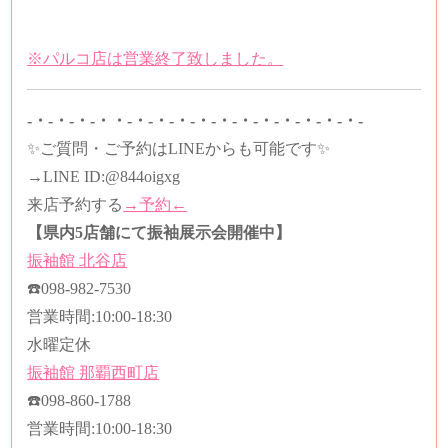
※パルコ店は営業終了致しました。
-・-・-・-・・-・-・-・-・-・-・-・-・-・-・-・-
✨ご質問・ご予約はLINEからも可能です✨
→LINE ID:
@844oigxg
来店予約する
→予約←
【県内5店舗にて振袖展示会開催中】
振袖館
北谷店
☎️
098-982-7530
営業時間
:10:00-18:30
水曜定休
振袖館
那覇西町店
☎️
098-860-1788
営業時間
:10:00-18:30