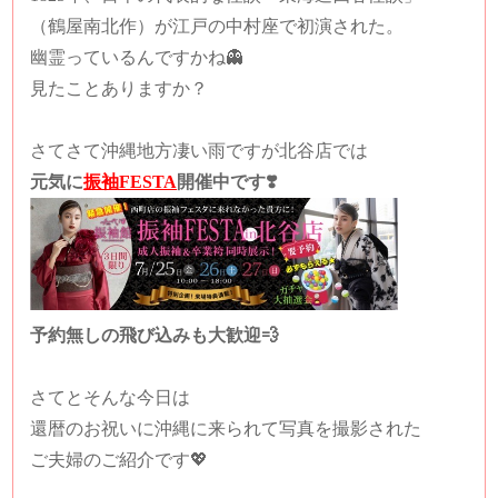
（鶴屋南北作）が江戸の中村座で初演された。
幽霊っているんですかね👻
見たことありますか？
さてさて沖縄地方凄い雨ですが北谷店では
元気に
振袖FESTA
開催中です❣️
予約無しの飛び込みも大歓迎💨
さてとそんな今日は
還暦のお祝いに沖縄に来られて写真を撮影された
ご夫婦のご紹介です💖