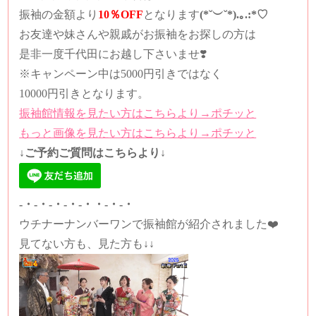
振袖の金額より
10％OFF
となります
(*˘︶˘*).｡.:*♡
お友達や妹さんや親戚がお振袖をお探しの方は
是非一度千代田にお越し下さいませ❣️
※キャンペーン中は5000円引きではなく
10000円引きとなります。
振袖館情報を見たい方はこちらより→ポチッと
もっと画像を見たい方はこちらより→ポチッと
↓ご予約ご質問はこちらより↓
-・-・-・-・-・・-・-・
ウチナーナンバーワンで振袖館が紹介されました❤️
見てない方も、見た方も↓↓