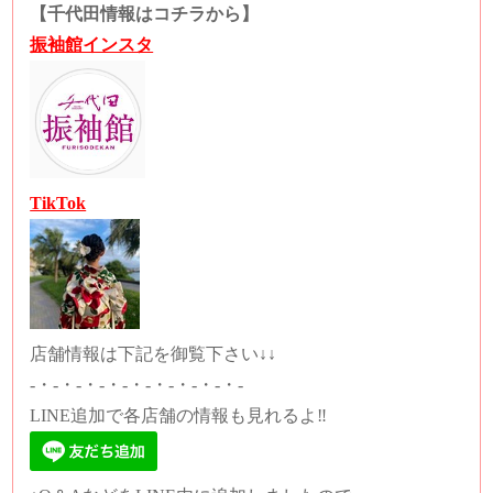
【千代田情報はコチラから】
振袖館インスタ
TikTok
店舗情報は下記を御覧下さい↓↓
-・-・-・-・-・-・-・-・-・-
LINE追加で各店舗の情報も見れるよ‼️