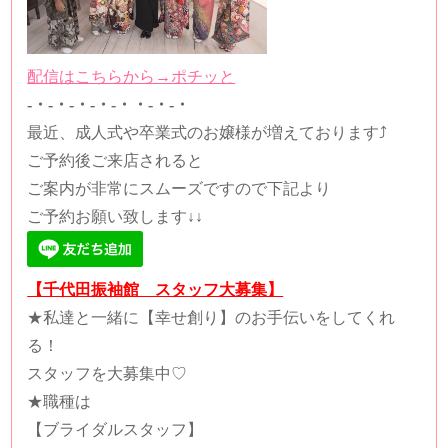
配信はこちらから→ポチッと
-・-・-・-・-・・-・-・
最近、成人式や卒業式のお嬢様が増えております⤴
ご予約後ご来店されると
ご案内が非常にスムーズですので下記より
ご予約お願い致します↓↓
【千代田振袖館 スタッフ大募集】
★
私達と一緒に【幸せ創り】のお手伝いをしてくれ
る！
スタッフを大募集中
♡️
★
職種は
【ブライダルスタッフ】