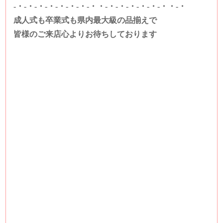
-・-・-・-・-・-・-・-・・-・-・-・-・-・-・・-・
成人式も卒業式も県内最大級の品揃えで
皆様のご来店心よりお待ちしております