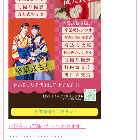
※現在は5店舗となっております。
-.-.-.-.-.-.-.-.-.-.-.-.-.-.-.-.-.-.-.-.