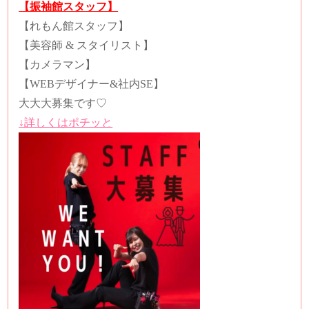
【振袖館スタッフ】
【れもん館スタッフ】
【美容師
&
スタイリスト】
【カメラマン】
【
WEB
デザイナー
&
社内
SE
】
大大大募集です
♡
↓詳しくはポチッと