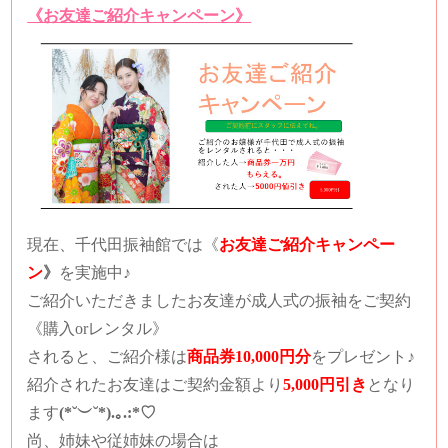
《お友達ご紹介キャンペーン》
現在、千代田振袖館では
《
お友達ご紹介キャンペー
ン
》
を実施中♪
ご紹介いただきましたお友達が成人式の振袖をご契約
《購入orレンタル》
されると、
ご紹介様は
商品券10,000円分
をプレゼント♪
紹介されたお友達は
ご契約金額より
5,000円引き
となり
ます
(*˘︶˘*).｡.:*♡
尚、姉妹や従姉妹の場合は