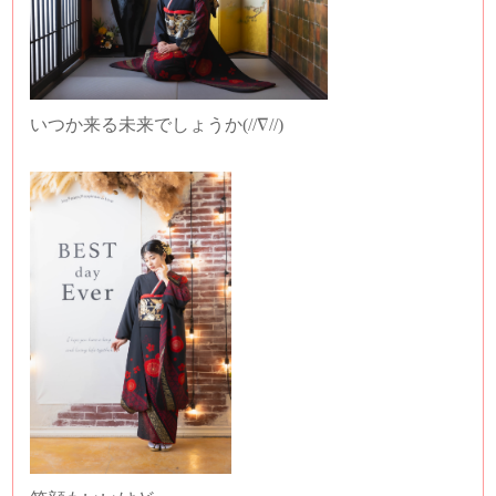
いつか来る未来でしょうか(//∇//)