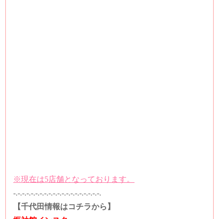
※現在は5店舗となっております。
-.-.-.-.-.-.-.-.-.-.-.-.-.-.-.-.-.-.-.-.
【千代田情報はコチラから】