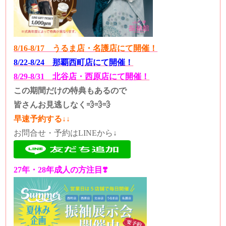
8/16-8/17 うるま店・名護店にて開催！
8/22-8/24 那覇西町店にて開催！
8/29-8/31 北谷店・西原店にて開催！
この期間だけの特典もあるので
皆さんお見逃しなく💨💨💨
早速予約する↓↓
お問合せ・予約はLINEから↓
27年・28年成人の方注目❣️