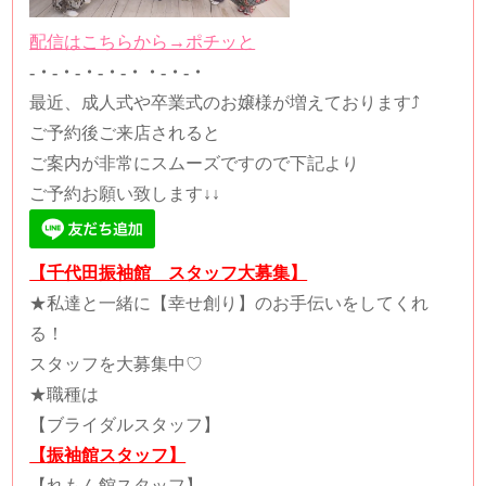
配信はこちらから→ポチッと
-・-・-・-・-・・-・-・
最近、成人式や卒業式のお嬢様が増えております⤴
ご予約後ご来店されると
ご案内が非常にスムーズですので下記より
ご予約お願い致します↓↓
【千代田振袖館 スタッフ大募集】
★
私達と一緒に【幸せ創り】のお手伝いをしてくれ
る！
スタッフを大募集中
♡️
★
職種は
【ブライダルスタッフ】
【振袖館スタッフ】
【れもん館スタッフ】