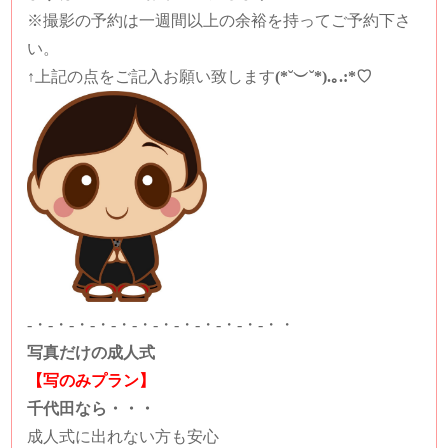
※撮影の予約は一週間以上の余裕を持ってご予約下さ
い。
↑上記の点をご記入お願い致します
(*˘︶˘*).｡.:*♡
-・-・-・-・-・-・-・-・-・-・-・-・・
写真だけの成人式
【写のみプラン】
千代田なら・・・
成人式に出れない方も安心