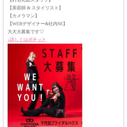
【美容師
&
スタイリスト】
【カメラマン】
【
WEB
デザイナー
&
社内
SE
】
大大大募集です
♡
↓詳しくはポチッと