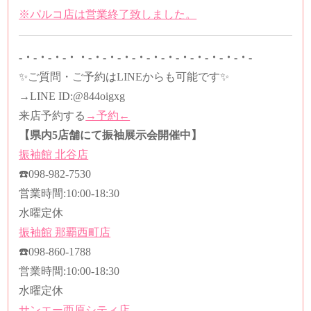
※パルコ店は営業終了致しました。
-・-・-・-・・-・-・-・-・-・-・-・-・-・-・-・-
✨ご質問・ご予約はLINEからも可能です✨
→LINE ID:
@844oigxg
来店予約する
→予約←
【県内5店舗にて振袖展示会開催中】
振袖館
北谷店
☎️
098-982-7530
営業時間
:10:00-18:30
水曜定休
振袖館
那覇西町店
☎️
098-860-1788
営業時間
:10:00-18:30
水曜定休
サンエー西原シティ店