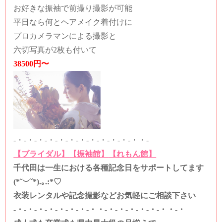
お好きな振袖で前撮り撮影が可能
平日なら何とヘアメイク着付けに
プロカメラマンによる撮影と
六切写真が2枚も付いて
38500円〜
-・-・-・-・-・-・-・-・-・-・-・-・・-
【ブライダル】
【振袖館】
【れもん館】
千代田は一生における各種記念日をサポートしてます
(*˘︶˘*).｡.:*♡
衣装レンタルや記念撮影などお気軽にご相談下さい
-・-・-・-・-・-・-・-・・-・-・-・-・-・-・・-・