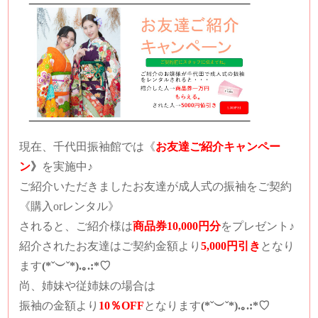
現在、千代田振袖館では
《
お友達ご紹介キャンペー
ン
》
を実施中♪
ご紹介いただきましたお友達が成人式の振袖をご契約
《購入orレンタル》
されると、
ご紹介様は
商品券10,000円分
をプレゼント♪
紹介されたお友達は
ご契約金額より
5,000円引き
となり
ます
(*˘︶˘*).｡.:*♡
尚、姉妹や従姉妹の場合は
振袖の金額より
10％OFF
となります
(*˘︶˘*).｡.:*♡