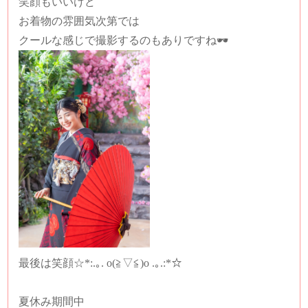
笑顔もいいけど
お着物の雰囲気次第では
クールな感じで撮影するのもありですね🕶
最後は笑顔☆*:.｡. o(≧▽≦)o .｡.:*☆
夏休み期間中