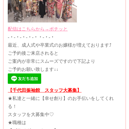
配信はこちらから→ポチッと
-・-・-・-・-・・-・-・
最近、成人式や卒業式のお嬢様が増えております⤴
ご予約後ご来店されると
ご案内が非常にスムーズですので下記より
ご予約お願い致します↓↓
【千代田振袖館 スタッフ大募集】
★
私達と一緒に【幸せ創り】のお手伝いをしてくれ
る！
スタッフを大募集中
♡️
★
職種は