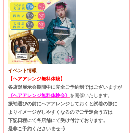
イベント情報
【ヘアアレンジ無料体験】
各店舗展示会期間中に完全ご予約制ではございますが
《ヘアアレンジ無料体験会》
を開催いたします。
振袖選びの前にヘアアレンジしておくと試着の際に
よりイメージがしやすくなるのでご予定合う方は
下記日程にて各店舗にて受け付けております。
是非ご予約くださいませ💨