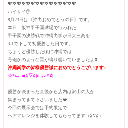
💖💖💖💖💖💖💖💖💖💖💖💖💖💖💖
ハイサイ✋
8月23日は《沖尚おめでとうの日》です。
本日、阪神甲子園球場で行われた
甲子園の決勝戦で沖縄尚学が日大三高を
3-1で下して初優勝した日です。
ちょうど優勝した頃に沖縄では
号砲かのような雷が鳴り響いていましたよ❣️
沖縄尚学の皆様優勝誠におめでとうございます♪
☆*:.｡. o(≧▽≦)o .｡.:*☆
優勝が決まった直後から店内は沢山の人が
集まってきて下さいました❤️
今回の展示会では予約限定で
ヘアアレンジを体験してもらってます（≧∇≦）