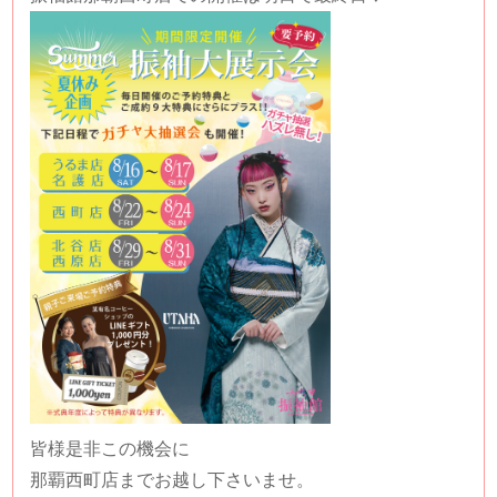
皆様是非この機会に
那覇西町店までお越し下さいませ。