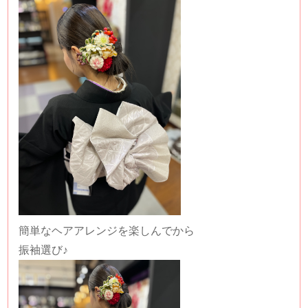
簡単なヘアアレンジを楽しんでから
振袖選び♪