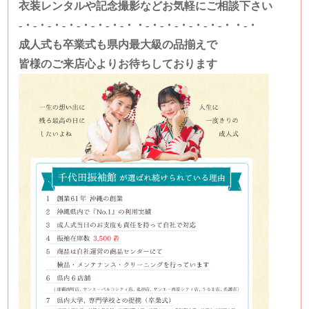
衣装レンタルや記念撮影などお気軽にご相談下さい
-・-・-・-・-・-・-・-・・-・-・-・-・-・-・・-・
成人式も卒業式も県内最大級の品揃えで
皆様のご来店心よりお待ちしております