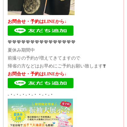
お問合せ・予約はLINEから↓
💖💖💖💖💖💖💖💖💖💖💖💖💖💖💖
夏休み期間中
前撮りの予約が増えてきてますので
帰省の方などはお早めにご予約お願い致します❣️
お問合せ・予約はLINEから↓
-・-・-・-・-・・-・-・