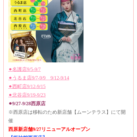
⚫︎名護店9/5-9/7
⚫︎うるま店9/7-9/9 9/12-9/14
⚫︎西町店9/12-9/15
⚫︎北谷店9/19-9/23
⚫︎9/27-9/28西原店
※西原店は移転のため新店舗【ムーンテラス】にて開
催
西原新店舗9/27リニューアルオープン