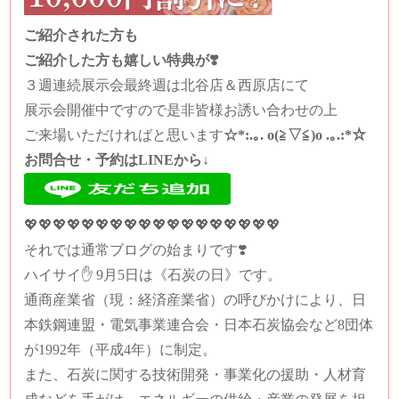
ご紹介された方も
ご紹介した方も嬉しい特典が❣️
３週連続展示会最終週は北谷店＆西原店にて
展示会開催中ですので是非皆様お誘い合わせの上
ご来場いただければと思います
☆*:.｡. o(≧▽≦)o .｡.:*☆
お問合せ・予約はLINEから↓
💖💖💖
💖💖💖
💖💖💖💖💖💖💖💖💖💖💖💖
それでは通常ブログの始まりです❣️
ハイサイ✋ 9月5日は《石炭の日》です。
通商産業省（現：経済産業省）の呼びかけにより、日
本鉄鋼連盟・電気事業連合会・日本石炭協会など8団体
が1992年（平成4年）に制定。
また、石炭に関する技術開発・事業化の援助・人材育