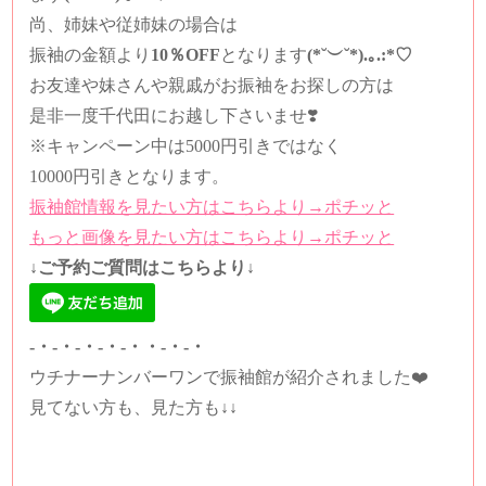
尚、姉妹や従姉妹の場合は
振袖の金額より
10％OFF
となります
(*˘︶˘*).｡.:*♡
お友達や妹さんや親戚がお振袖をお探しの方は
是非一度千代田にお越し下さいませ❣️
※キャンペーン中は5000円引きではなく
10000円引きとなります。
振袖館情報を見たい方はこちらより→ポチッと
もっと画像を見たい方はこちらより→ポチッと
↓ご予約ご質問はこちらより↓
-・-・-・-・-・・-・-・
ウチナーナンバーワンで振袖館が紹介されました❤️
見てない方も、見た方も↓↓