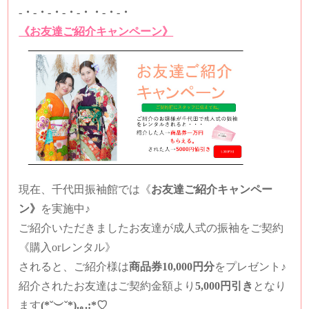
-・-・-・-・-・・-・-・
《お友達ご紹介キャンペーン》
現在、千代田振袖館では
《
お友達ご紹介キャンペー
ン》
を実施中♪
ご紹介いただきましたお友達が成人式の振袖をご契約
《購入orレンタル》
されると、
ご紹介様は
商品券10,000円分
をプレゼント♪
紹介されたお友達は
ご契約金額より
5,000円引き
となり
ます
(*˘︶˘*).｡.:*♡