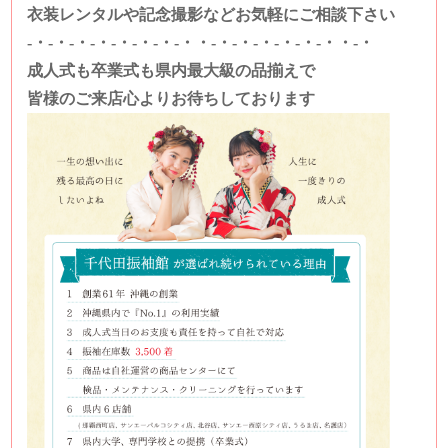
衣装レンタルや記念撮影などお気軽にご相談下さい
-・-・-・-・-・-・-・-・・-・-・-・-・-・-・・-・
成人式も卒業式も県内最大級の品揃えで
皆様のご来店心よりお待ちしております