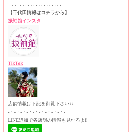
-.-.-.-.-.-.-.-.-.-.-.-.-.-.-.-.-.-.-.-.
【千代田情報はコチラから】
振袖館インスタ
TikTok
店舗情報は下記を御覧下さい↓↓
-・-・-・-・-・-・-・-・-・-
LINE追加で各店舗の情報も見れるよ‼️