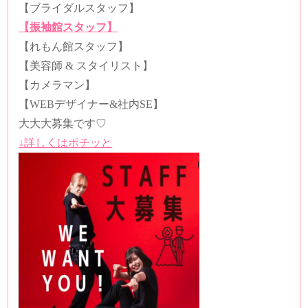
【ブライダルスタッフ】
【振袖館スタッフ】
【れもん館スタッフ】
【美容師
&
スタイリスト】
【カメラマン】
【
WEB
デザイナー
&
社内
SE
】
大大大募集です
♡
↓詳しくはポチッと