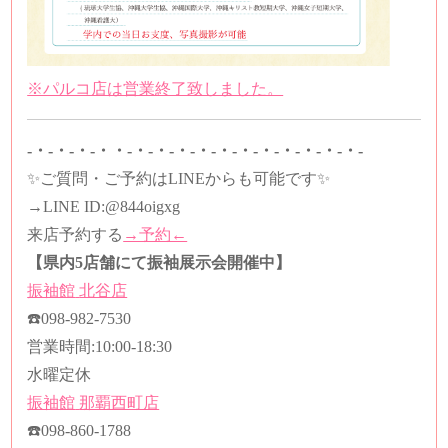
※パルコ店は営業終了致しました。
-・-・-・-・・-・-・-・-・-・-・-・-・-・-・-・-
✨ご質問・ご予約はLINEからも可能です✨
→LINE ID:
@844oigxg
来店予約する
→予約←
【県内5店舗にて振袖展示会開催中】
振袖館
北谷店
☎️
098-982-7530
営業時間
:10:00-18:30
水曜定休
振袖館
那覇西町店
☎️
098-860-1788