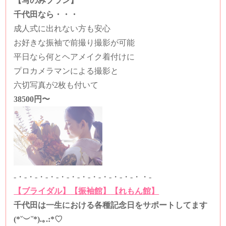
【写のみプラン】
千代田なら・・・
成人式に出れない方も安心
お好きな振袖で前撮り撮影が可能
平日なら何とヘアメイク着付けに
プロカメラマンによる撮影と
六切写真が2枚も付いて
38500円〜
-・-・-・-・-・-・-・-・-・-・-・-・・-
【ブライダル】
【振袖館】
【れもん館】
千代田は一生における各種記念日をサポートしてます
(*˘︶˘*).｡.:*♡