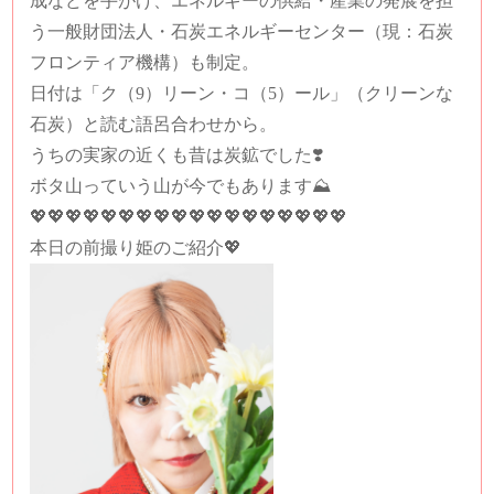
成などを手がけ、エネルギーの供給・産業の発展を担
う一般財団法人・石炭エネルギーセンター（現：石炭
フロンティア機構）も制定。
日付は「ク（9）リーン・コ（5）ール」（クリーンな
石炭）と読む語呂合わせから。
うちの実家の近くも昔は炭鉱でした❣️
ボタ山っていう山が今でもあります⛰️
💖💖💖
💖💖💖
💖💖💖💖💖💖💖💖💖💖💖💖
本日の前撮り姫のご紹介💖