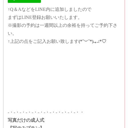
↑Q＆AなどをLINE内に追加しましたので
まずはLINE登録お願いいたします。
※撮影の予約は一週間以上の余裕を持ってご予約下さ
い。
↑上記の点をご記入お願い致します
(*˘︶˘*).｡.:*♡
-・-・-・-・-・-・-・-・-・-・-・-・・
写真だけの成人式