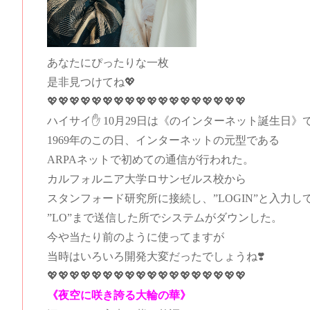
あなたにぴったりな一枚
是非見つけてね💖
💖💖💖
💖💖💖
💖💖💖💖💖💖💖💖💖💖💖💖
ハイサイ✋ 10月29日は《のインターネット誕生日》で
1969年のこの日、インターネットの元型である
ARPAネットで初めての通信が行われた。
カルフォルニア大学ロサンゼルス校から
スタンフォード研究所に接続し、”LOGIN”と入力し
”LO”まで送信した所でシステムがダウンした。
今や当たり前のように使ってますが
当時はいろいろ開発大変だったでしょうね❣️
💖💖💖💖💖💖💖💖💖💖💖💖💖💖💖💖💖💖
《夜空
に咲き誇る大輪の華
》