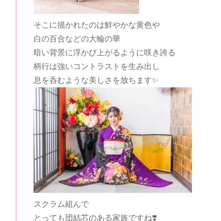
そこに描かれたのは鮮やかな黄色や
白の百合などの大輪の華
暗い背景に浮かび上がるように咲き誇る
柄行は強いコントラストを生み出し
息を呑むような美しさを放ちます✨
スクラム組んで
とっても団結芯のある家族ですね❣️