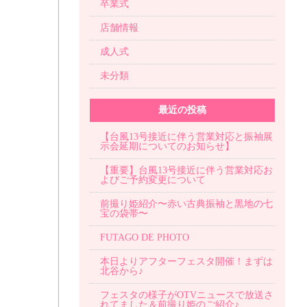
卒業式
店舗情報
成人式
未分類
最近の投稿
【台風13号接近に伴う営業対応と振袖展
示会延期についてのお知らせ】
【重要】台風13号接近に伴う営業対応お
よびご予約変更について
前撮り姫紹介〜赤い古典振袖と黒地の七
宝の袋帯〜
FUTAGO DE PHOTO
本日よりアフターフェスタ開催！まずは
北谷から♪
フェスタの様子がOTVニュースで放送さ
れてました＆前撮り姫のご紹介♪