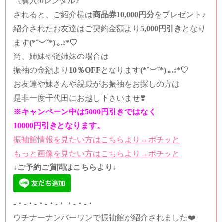
《購入orレンタル》
されると、
ご紹介様は
商品券10,000円分
をプレゼント♪
紹介されたお友達は
ご契約金額より
5,000円引き
となり
ます
(*˘︶˘*).｡.:*♡
尚、姉妹や従姉妹の場合は
振袖の金額より
10％OFF
となります
(*˘︶˘*).｡.:*♡
お友達や妹さんや親戚がお振袖をお探しの方は
是非一度千代田にお越し下さいませ❣️
※キャンペーン中は5000円引きではなく
10000円引きとなります。
振袖館情報を見たい方はこちらより→ポチッと
もっと画像を見たい方はこちらより→ポチッと
↓ご予約ご質問はこちらより↓
-・-・-・-・-・・-・-・
ウチナーナンバーワンで振袖館が紹介されました❤️