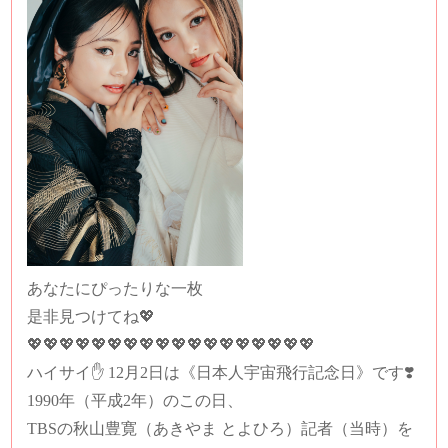
あなたにぴったりな一枚
是非見つけてね💖
💖💖💖
💖💖💖
💖💖💖💖💖💖💖💖💖💖💖💖
ハイサイ✋ 12月2日は《日本人宇宙飛行記念日》です❣️
1990年（平成2年）のこの日、
TBSの秋山豊寛（あきやま とよひろ）記者（当時）を