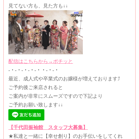
見てない方も、見た方も↓↓
配信はこちらから→ポチッと
-・-・-・-・-・・-・-・
最近、成人式や卒業式のお嬢様が増えております⤴
ご予約後ご来店されると
ご案内が非常にスムーズですので下記より
ご予約お願い致します↓↓
【千代田振袖館 スタッフ大募集】
★
私達と一緒に【幸せ創り】のお手伝いをしてくれ