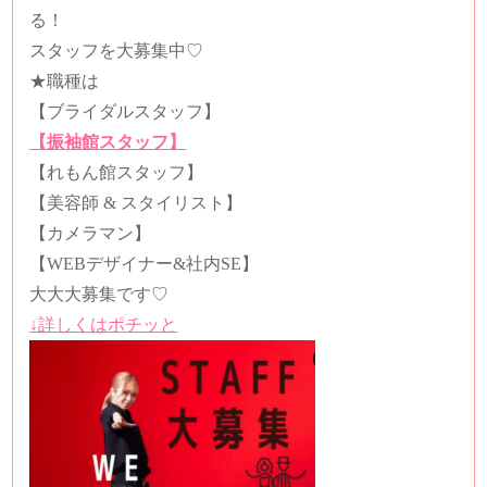
る！
スタッフを大募集中
♡️
★
職種は
【ブライダルスタッフ】
【振袖館スタッフ】
【れもん館スタッフ】
【美容師
&
スタイリスト】
【カメラマン】
【
WEB
デザイナー
&
社内
SE
】
大大大募集です
♡
↓詳しくはポチッと