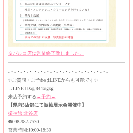
※パルコ店は営業終了致しました。
-・-・-・-・・-・-・-・-・-・-・-・-・-・-・-・-
✨ご質問・ご予約はLINEからも可能です✨
→LINE ID:
@844oigxg
来店予約する
→予約←
【県内5店舗にて振袖展示会開催中】
振袖館
北谷店
☎️
098-982-7530
営業時間
:10:00-18:30