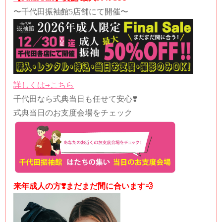
〜千代田振袖館5店舗にて開催〜
詳しくは→こちら
千代田なら式典当日も任せて安心❣️
式典当日のお支度会場をチェック
来年成人の方❣️まだまだ間に合います💨