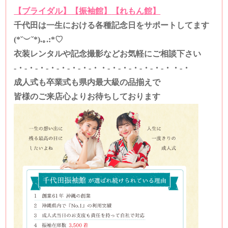
【ブライダル】
【振袖館】
【れもん館】
千代田は一生における各種記念日をサポートしてます
(*˘︶˘*).｡.:*♡
衣装レンタルや記念撮影などお気軽にご相談下さい
-・-・-・-・-・-・-・-・・-・-・-・-・-・-・・-・
成人式も卒業式も県内最大級の品揃えで
皆様のご来店心よりお待ちしております