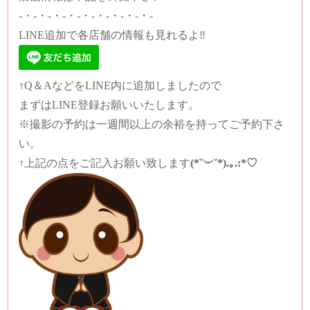
-・-・-・-・-・-・-・-・-・-
LINE追加で各店舗の情報も見れるよ‼️
↑Q＆AなどをLINE内に追加しましたので
まずはLINE登録お願いいたします。
※撮影の予約は一週間以上の余裕を持ってご予約下さ
い。
↑上記の点をご記入お願い致します
(*˘︶˘*).｡.:*♡