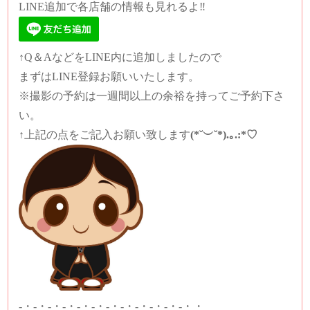
LINE追加で各店舗の情報も見れるよ‼️
↑Q＆AなどをLINE内に追加しましたので
まずはLINE登録お願いいたします。
※撮影の予約は一週間以上の余裕を持ってご予約下さ
い。
↑上記の点をご記入お願い致します
(*˘︶˘*).｡.:*♡
-・-・-・-・-・-・-・-・-・-・-・-・・