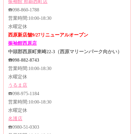
振袖館
那覇西町店
☎️
098-860-1788
営業時間
:10:00-18:30
水曜定休
西原新店舗9/27リニューアルオープン
振袖館西原店
中頭郡西原町東崎22-3（西原マリーンパーク向かい）
☎️
098-882-8743
営業時間
:10:00-18:30
水曜定休
うるま店
☎️
098-975-1184
営業時間
:10:00-18:30
水曜定休
名護店
☎️
0980-51-0303