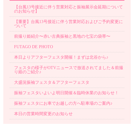
【台風13号接近に伴う営業対応と振袖展示会延期について
のお知らせ】
【重要】台風13号接近に伴う営業対応およびご予約変更に
ついて
前撮り姫紹介〜赤い古典振袖と黒地の七宝の袋帯〜
FUTAGO DE PHOTO
本日よりアフターフェスタ開催！まずは北谷から♪
フェスタの様子がOTVニュースで放送されてました＆前撮
り姫のご紹介♪
大盛況振袖フェスタ＆アフターフェスタ
振袖フェスタいよいよ明日開催＆臨時休業のお知らせ！
振袖フェスタにお車でお越しの方へ駐車場のご案内♪
本日の営業時間変更のお知らせ