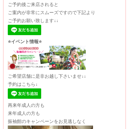
ご予約後ご来店されると
ご案内が非常にスムーズですので下記より
ご予約お願い致します↓↓
⭐️イベント情報⭐️
ご希望店舗に是非お越し下さいませ↓↓
予約はこちら↓
再来年成人の方も
来年成人の方も
振袖館のキャンペーンをお見逃しなく