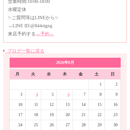
営業時間
:10:00-18:00
水曜定休
✨ご質問等はLINEから✨
→LINE ID:
@844oigxg
来店予約する
→予約←
ブログ一覧に戻る
2026年8月
月
火
水
木
金
土
日
1
2
3
4
5
6
7
8
9
10
11
12
13
14
15
16
17
18
19
20
21
22
23
24
25
26
27
28
29
30