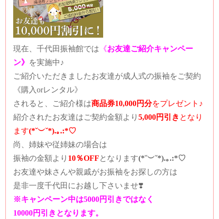
現在、千代田振袖館では
《
お友達ご紹介キャンペー
ン》
を実施中♪
ご紹介いただきましたお友達が成人式の振袖をご契約
《購入orレンタル》
されると、
ご紹介様は
商品券10,000円分
をプレゼント♪
紹介されたお友達は
ご契約金額より
5,000円引き
となり
ます
(*˘︶˘*).｡.:*♡
尚、姉妹や従姉妹の場合は
振袖の金額より
10％OFF
となります
(*˘︶˘*).｡.:*♡
お友達や妹さんや親戚がお振袖をお探しの方は
是非一度千代田にお越し下さいませ❣️
※キャンペーン中は5000円引きではなく
10000円引きとなります。