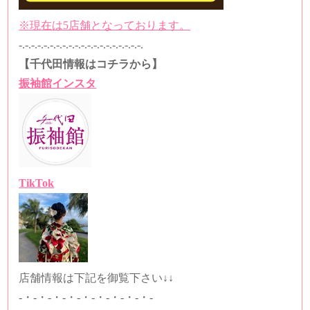
※現在は5店舗となっております。
-.-.-.-.-.-.-.-.-.-.-.-.-.-.-.-.-.-.-.-.
【千代田情報はコチラから】
振袖館インスタ
TikTok
店舗情報は下記を御覧下さい↓↓
-・-・-・-・-・-・-・-・-・-