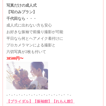
写真だけの成人式
【写のみプラン】
千代田なら・・・
成人式に出れない方も安心
お好きな振袖で前撮り撮影が可能
平日なら何とヘアメイク着付けに
プロカメラマンによる撮影と
六切写真が2枚も付いて
38500円〜
-・-・-・-・-・-・-・-・-・-・-・-・・-
【ブライダル】
【振袖館】
【れもん館】