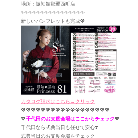
場所：振袖館那覇西町店
✨✨✨✨✨✨✨✨✨✨✨✨✨✨✨✨
新しいパンフレットも完成💖
カタログ請求はこちら→クリック
💖💖💖💖💖💖💖💖💖💖💖💖💖💖💖💖💖💖
💖
千代田のお支度会場はここからチェック
💖
千代田なら式典当日も任せて安心❣️
式典当日のお支度会場をチェック