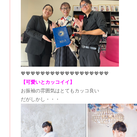
💖💖💖💖💖💖💖💖💖💖💖💖💖💖💖💖💖💖
【可愛いとカッコイイ】
お振袖の雰囲気はとてもカッコ良い
だがしかし・・・