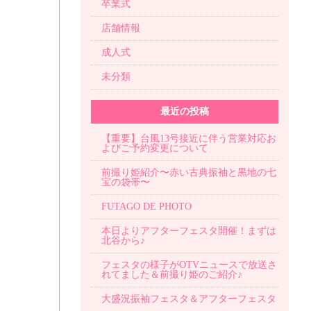
卒業式
店舗情報
成人式
未分類
最近の投稿
【重要】台風13号接近に伴う営業対応お
よびご予約変更について
前撮り姫紹介〜赤い古典振袖と黒地の七
宝の袋帯〜
FUTAGO DE PHOTO
本日よりアフターフェスタ開催！まずは
北谷から♪
フェスタの様子がOTVニュースで放送さ
れてました＆前撮り姫のご紹介♪
大盛況振袖フェスタ＆アフターフェスタ