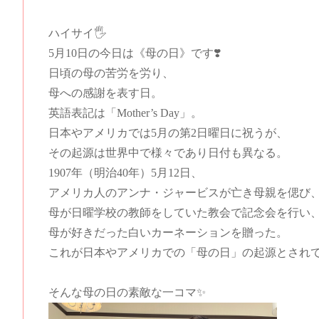
ハイサイ🖐️
5月10日の今日は《母の日》です❣️
日頃の母の苦労を労り、
母への感謝を表す日。
英語表記は「Mother’s Day」。
日本やアメリカでは5月の第2日曜日に祝うが、
その起源は世界中で様々であり日付も異なる。
1907年（明治40年）5月12日、
アメリカ人のアンナ・ジャービスが亡き母親を偲び
母が日曜学校の教師をしていた教会で記念会を行い
母が好きだった白いカーネーションを贈った。
これが日本やアメリカでの「母の日」の起源とされ
そんな母の日の素敵な一コマ✨