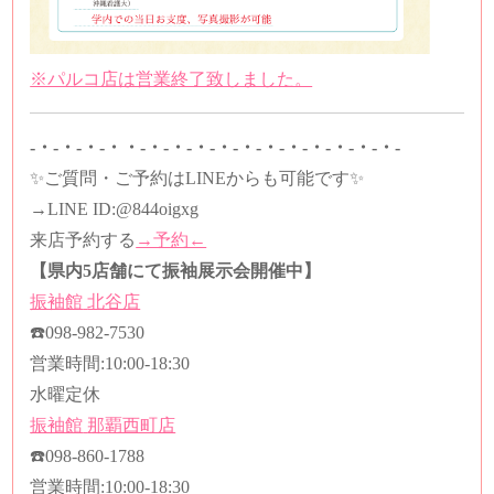
※パルコ店は営業終了致しました。
-・-・-・-・・-・-・-・-・-・-・-・-・-・-・-・-
✨ご質問・ご予約はLINEからも可能です✨
→LINE ID:
@844oigxg
来店予約する
→予約←
【県内5店舗にて振袖展示会開催中】
振袖館
北谷店
☎️
098-982-7530
営業時間
:10:00-18:30
水曜定休
振袖館
那覇西町店
☎️
098-860-1788
営業時間
:10:00-18:30