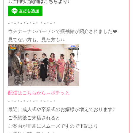
↓ご予約ご質問はこちらより↓
-・-・-・-・-・・-・-・
ウチナーナンバーワンで振袖館が紹介されました❤️
見てない方も、見た方も↓↓
配信はこちらから→ポチッと
-・-・-・-・-・・-・-・
最近、成人式や卒業式のお嬢様が増えております⤴
ご予約後ご来店されると
ご案内が非常にスムーズですので下記より