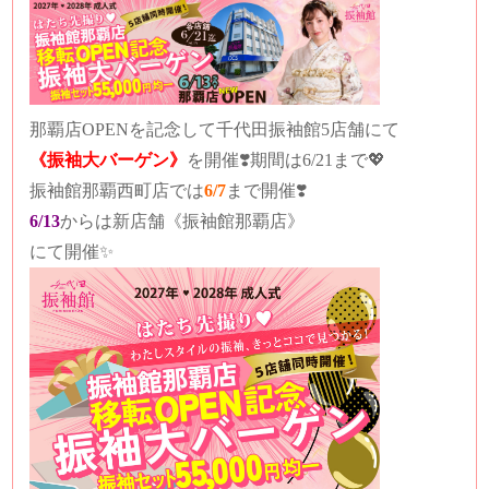
那覇店OPENを記念して千代田振袖館5店舗にて
《振袖大バーゲン》
を開催❣️期間は6/21まで💖
振袖館那覇西町店では
6/7
まで開催❣️
6/13
からは新店舗《振袖館那覇店》
にて開催✨