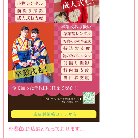
※現在は5店舗となっております。
-.-.-.-.-.-.-.-.-.-.-.-.-.-.-.-.-.-.-.-.