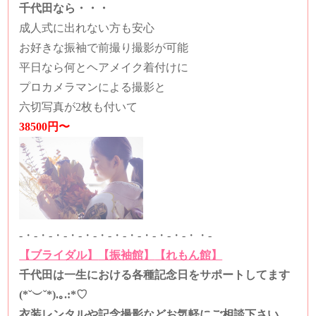
千代田なら・・・
成人式に出れない方も安心
お好きな振袖で前撮り撮影が可能
平日なら何とヘアメイク着付けに
プロカメラマンによる撮影と
六切写真が2枚も付いて
38500円〜
-・-・-・-・-・-・-・-・-・-・-・-・・-
【ブライダル】
【振袖館】
【れもん館】
千代田は一生における各種記念日をサポートしてます
(*˘︶˘*).｡.:*♡
衣装レンタルや記念撮影などお気軽にご相談下さい