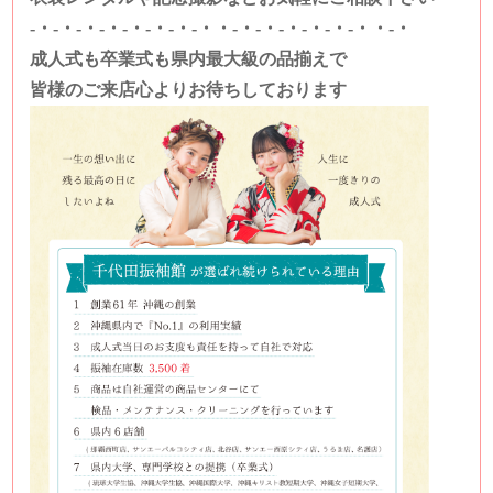
-・-・-・-・-・-・-・-・・-・-・-・-・-・-・・-・
成人式も卒業式も県内最大級の品揃えで
皆様のご来店心よりお待ちしております