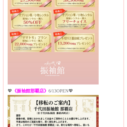
💖
《振袖館那覇店》
6/13OPEN💖