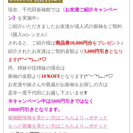
現在、千代田振袖館では
《
お友達ご紹介キャンペー
ン》
を実施中♪
ご紹介いただきましたお友達が成人式の振袖をご契約
《購入orレンタル》
されると、
ご紹介様は
商品券10,000円分
をプレゼント♪
紹介されたお友達は
ご契約金額より
5,000円引き
となり
ます
(*˘︶˘*).｡.:*♡
尚、姉妹や従姉妹の場合は
振袖の金額より
10％OFF
となります
(*˘︶˘*).｡.:*♡
お友達や妹さんや親戚がお振袖をお探しの方は
是非一度千代田にお越し下さいませ❣️
※キャンペーン中は5000円引きではなく
10000円引きとなります。
振袖館情報を見たい方はこちらより→ポチッと
もっと画像を見たい方はこちらより→ポチッと