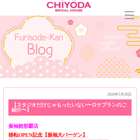
2026年5月28日
【スタジオだけじゃもったいない〜ロケプランのご
紹介〜】
振袖館那覇店
移転OPEN記念【振袖大バーゲン】