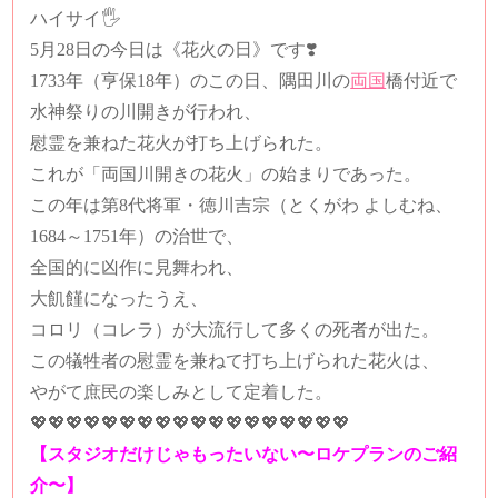
ハイサイ🖐️
5月28日の今日は《花火の日》です❣️
1733年（亨保18年）のこの日、隅田川の
両国
橋付近で
水神祭りの川開きが行われ、
慰霊を兼ねた花火が打ち上げられた。
これが「両国川開きの花火」の始まりであった。
この年は第8代将軍・徳川吉宗（とくがわ よしむね、
1684～1751年）の治世で、
全国的に凶作に見舞われ、
大飢饉になったうえ、
コロリ（コレラ）が大流行して多くの死者が出た。
この犠牲者の慰霊を兼ねて打ち上げられた花火は、
やがて庶民の楽しみとして定着した。
💖💖💖💖💖💖💖💖💖💖💖💖💖💖💖💖💖💖
【スタジオだけじゃもったいない〜ロケプランのご紹
介〜】