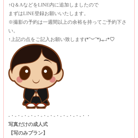
↑Q＆AなどをLINE内に追加しましたので
まずはLINE登録お願いいたします。
※撮影の予約は一週間以上の余裕を持ってご予約下さ
い。
↑上記の点をご記入お願い致します
(*˘︶˘*).｡.:*♡
-・-・-・-・-・-・-・-・-・-・-・-・・
写真だけの成人式
【写のみプラン】