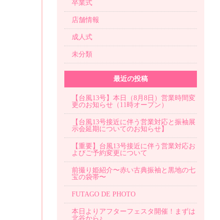
卒業式
店舗情報
成人式
未分類
最近の投稿
【台風13号】本日（8月8日）営業時間変
更のお知らせ（11時オープン）
【台風13号接近に伴う営業対応と振袖展
示会延期についてのお知らせ】
【重要】台風13号接近に伴う営業対応お
よびご予約変更について
前撮り姫紹介〜赤い古典振袖と黒地の七
宝の袋帯〜
FUTAGO DE PHOTO
本日よりアフターフェスタ開催！まずは
北谷から♪