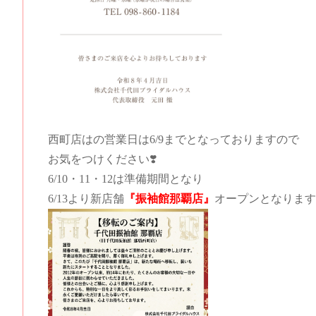
西町店はの営業日は6/9までとなっておりますので
お気をつけください❣️
6/10・11・12は準備期間となり
6/13より新店舗
『振袖館那覇店』
オープンとなります