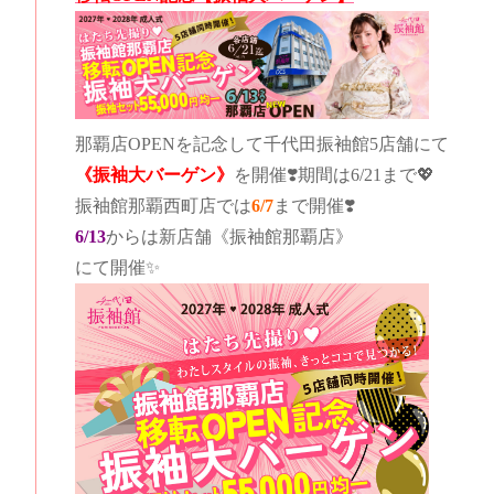
那覇店OPENを記念して千代田振袖館5店舗にて
《振袖大バーゲン》
を開催❣️期間は6/21まで💖
振袖館那覇西町店では
6/7
まで開催❣️
6/13
からは新店舗《振袖館那覇店》
にて開催✨