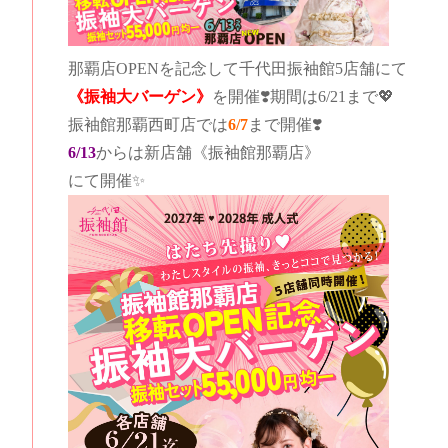
那覇店OPENを記念して千代田振袖館5店舗にて
《振袖大バーゲン》
を開催❣️期間は6/21まで💖
振袖館那覇西町店では
6/7
まで開催❣️
6/13
からは新店舗《振袖館那覇店》
にて開催✨