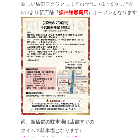
新しい店舗ワクワクしますね☆*:.｡. o(≧▽≦)o .｡.:*☆
6/13より新店舗
『振袖館那覇店』
オープンとなります
尚、新店舗の駐車場は店舗すぐの
タイムズ駐車場となります↓