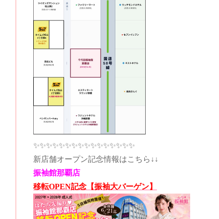
✨✨✨✨✨✨✨✨✨✨✨✨✨✨✨✨
新店舗オープン記念情報はこちら↓↓
振袖館那覇店
移転OPEN記念【振袖大バーゲン】