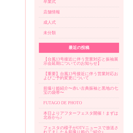
卒業式
店舗情報
成人式
未分類
最近の投稿
【台風13号接近に伴う営業対応と振袖展
示会延期についてのお知らせ】
【重要】台風13号接近に伴う営業対応お
よびご予約変更について
前撮り姫紹介〜赤い古典振袖と黒地の七
宝の袋帯〜
FUTAGO DE PHOTO
本日よりアフターフェスタ開催！まずは
北谷から♪
フェスタの様子がOTVニュースで放送さ
れてました＆前撮り姫のご紹介♪