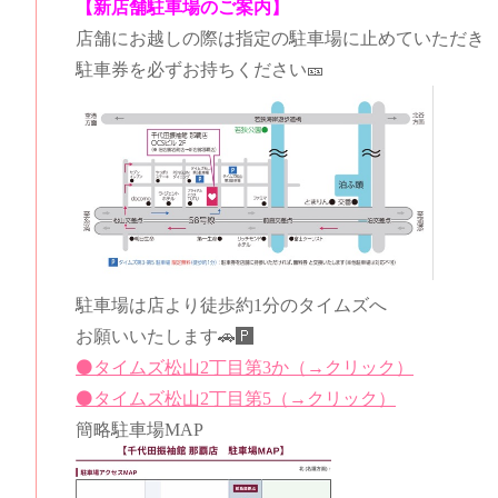
【新店舗駐車場のご案内】
店舗にお越しの際は指定の駐車場に止めていただき
駐車券を必ずお持ちください🎫
駐車場は店より徒歩約1分のタイムズへ
お願いいたします🚗🅿️
⚫️タイムズ松山2丁目第3か（→クリック）
⚫️タイムズ松山2丁目第5（→クリック）
簡略駐車場MAP