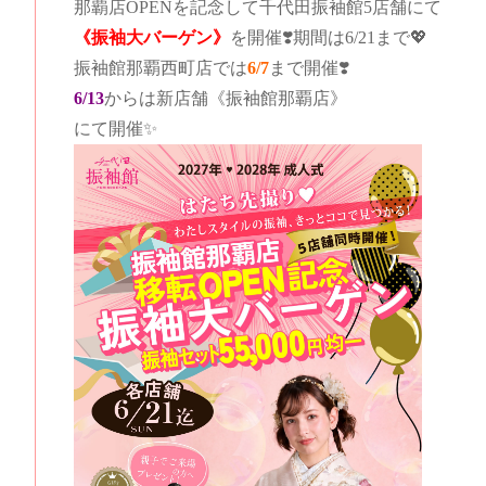
那覇店OPENを記念して千代田振袖館5店舗にて
《振袖大バーゲン》
を開催❣️期間は6/21まで💖
振袖館那覇西町店では
6/7
まで開催❣️
6/13
からは新店舗《振袖館那覇店》
にて開催✨