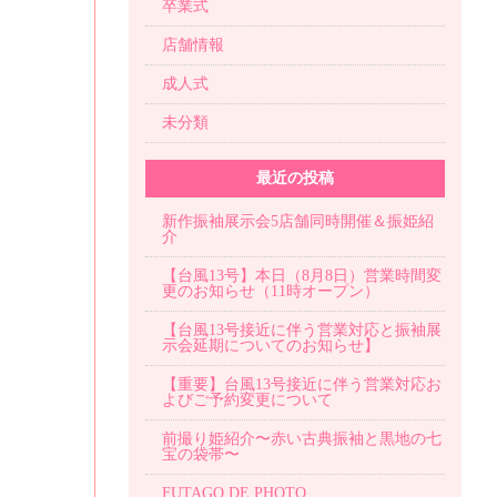
卒業式
店舗情報
成人式
未分類
最近の投稿
新作振袖展示会5店舗同時開催＆振姫紹
介
【台風13号】本日（8月8日）営業時間変
更のお知らせ（11時オープン）
【台風13号接近に伴う営業対応と振袖展
示会延期についてのお知らせ】
【重要】台風13号接近に伴う営業対応お
よびご予約変更について
前撮り姫紹介〜赤い古典振袖と黒地の七
宝の袋帯〜
FUTAGO DE PHOTO