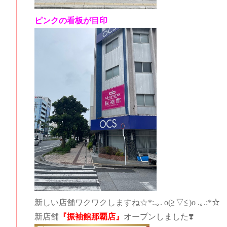
ピンクの看板が目印
新しい店舗ワクワクしますね☆*:.｡. o(≧▽≦)o .｡.:*☆
新店舗
『振袖館那覇店』
オープンしました❣️