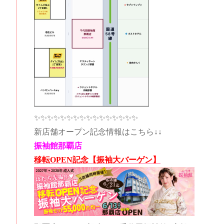
✨✨✨✨✨✨✨✨✨✨✨✨✨✨✨✨
新店舗オープン記念情報はこちら↓↓
振袖館那覇店
移転OPEN記念【振袖大バーゲン】