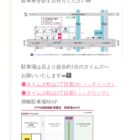
駐車券を必ずお持ちください🎫
駐車場は店より徒歩約1分のタイムズへ
お願いいたします🚗🅿️
⚫️タイムズ松山2丁目第3か（→クリック）
⚫️タイムズ松山2丁目第5（→クリック）
簡略駐車場MAP