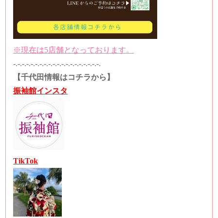
※現在は5店舗となっております。
-.-.-.-.-.-.-.-.-.-.-.-.-.-.-.-.-.-.-.-.
【千代田情報はコチラから】
振袖館インスタ
TikTok