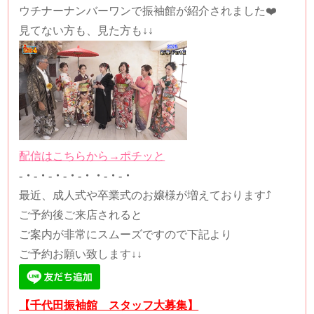
ウチナーナンバーワンで振袖館が紹介されました❤️
見てない方も、見た方も↓↓
配信はこちらから→ポチッと
-・-・-・-・-・・-・-・
最近、成人式や卒業式のお嬢様が増えております⤴
ご予約後ご来店されると
ご案内が非常にスムーズですので下記より
ご予約お願い致します↓↓
【千代田振袖館 スタッフ大募集】