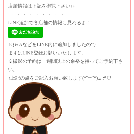
店舗情報は下記を御覧下さい↓↓
-・-・-・-・-・-・-・-・-・-
LINE追加で各店舗の情報も見れるよ‼️
↑Q＆AなどをLINE内に追加しましたので
まずはLINE登録お願いいたします。
※撮影の予約は一週間以上の余裕を持ってご予約下さ
い。
↑上記の点をご記入お願い致します
(*˘︶˘*).｡.:*♡