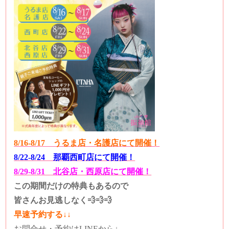
8/16-8/17 うるま店・名護店にて開催！
8/22-8/24 那覇西町店にて開催！
8/29-8/31 北谷店・西原店にて開催！
この期間だけの特典もあるので
皆さんお見逃しなく💨💨💨
早速予約する↓↓
お問合せ・予約はLINEから↓