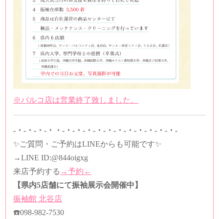
※パルコ店は営業終了致しました。
-・-・-・-・・-・-・-・-・-・-・-・-・-・-・-・-
✨ご質問・ご予約はLINEからも可能です✨
→LINE ID:
@844oigxg
来店予約する
→予約←
【県内5店舗にて振袖展示会開催中】
振袖館
北谷店
☎️
098-982-7530