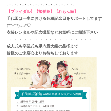
-・-・-・-・-・-・-・-・-・-・-・-・・-
【ブライダル】
【振袖館】
【れもん館】
千代田は一生における各種記念日をサポートしてます
(*˘︶˘*).｡.:*♡
衣装レンタルや記念撮影などお気軽にご相談下さい
-・-・-・-・-・-・-・-・・-・-・-・-・-・-・・-・
成人式も卒業式も県内最大級の品揃えで
皆様のご来店心よりお待ちしております