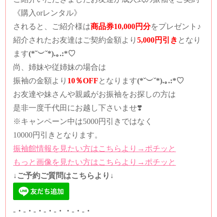
《購入orレンタル》
されると、
ご紹介様は
商品券10,000円分
をプレゼント♪
紹介されたお友達は
ご契約金額より
5,000円引き
となり
ます
(*˘︶˘*).｡.:*♡
尚、姉妹や従姉妹の場合は
振袖の金額より
10％OFF
となります
(*˘︶˘*).｡.:*♡
お友達や妹さんや親戚がお振袖をお探しの方は
是非一度千代田にお越し下さいませ❣️
※キャンペーン中は5000円引きではなく
10000円引きとなります。
振袖館情報を見たい方はこちらより→ポチッと
もっと画像を見たい方はこちらより→ポチッと
↓ご予約ご質問はこちらより↓
-・-・-・-・-・・-・-・