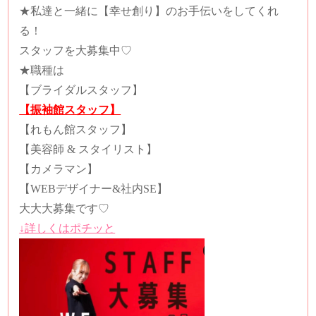
★
私達と一緒に【幸せ創り】のお手伝いをしてくれ
る！
スタッフを大募集中
♡️
★
職種は
【ブライダルスタッフ】
【振袖館スタッフ】
【れもん館スタッフ】
【美容師
&
スタイリスト】
【カメラマン】
【
WEB
デザイナー
&
社内
SE
】
大大大募集です
♡
↓詳しくはポチッと