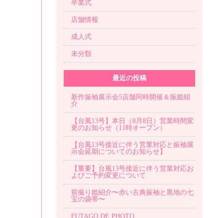
卒業式
店舗情報
成人式
未分類
最近の投稿
新作振袖展示会5店舗同時開催＆振姫紹
介
【台風13号】本日（8月8日）営業時間変
更のお知らせ（11時オープン）
【台風13号接近に伴う営業対応と振袖展
示会延期についてのお知らせ】
【重要】台風13号接近に伴う営業対応お
よびご予約変更について
前撮り姫紹介〜赤い古典振袖と黒地の七
宝の袋帯〜
FUTAGO DE PHOTO