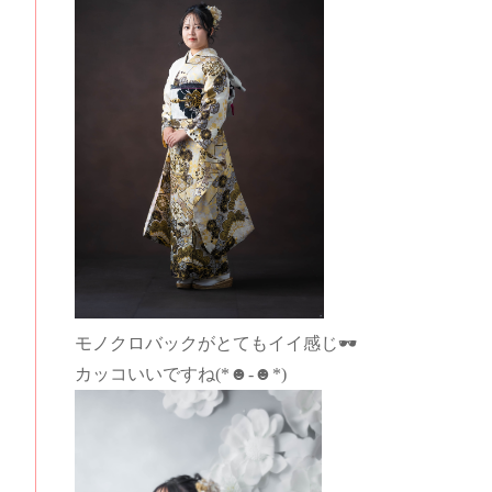
モノクロバックがとてもイイ感じ🕶
カッコいいですね(*☻-☻*)