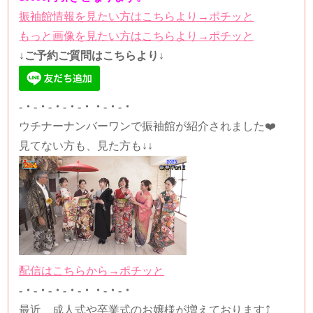
振袖館情報を見たい方はこちらより→ポチッと
もっと画像を見たい方はこちらより→ポチッと
↓ご予約ご質問はこちらより↓
-・-・-・-・-・・-・-・
ウチナーナンバーワンで振袖館が紹介されました❤️
見てない方も、見た方も↓↓
配信はこちらから→ポチッと
-・-・-・-・-・・-・-・
最近、成人式や卒業式のお嬢様が増えております⤴