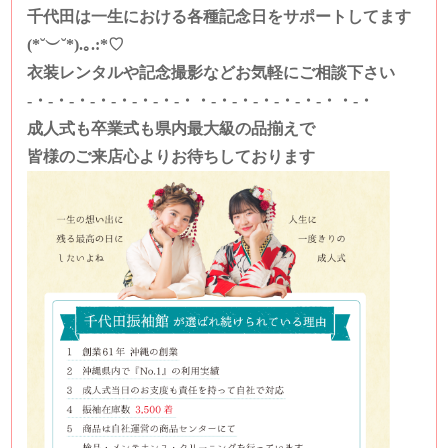
千代田は一生における各種記念日をサポートしてます
(*˘︶˘*).｡.:*♡
衣装レンタルや記念撮影などお気軽にご相談下さい
-・-・-・-・-・-・-・-・・-・-・-・-・-・-・・-・
成人式も卒業式も県内最大級の品揃えで
皆様のご来店心よりお待ちしております