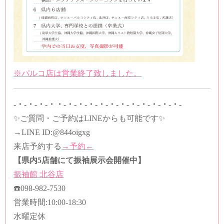
※パルコ店は営業終了致しました。
-・-・-・-・・-・-・-・-・-・-・-・-・-・-・-・-
✨ご質問・ご予約はLINEからも可能です✨
→LINE ID:
@844oigxg
来店予約する
→予約←
【県内5店舗にて振袖展示会開催中】
振袖館
北谷店
☎️
098-982-7530
営業時間
:10:00-18:30
水曜定休