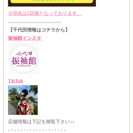
※現在は5店舗となっております。
-.-.-.-.-.-.-.-.-.-.-.-.-.-.-.-.-.-.-.-.
【千代田情報はコチラから】
振袖館インスタ
TikTok
店舗情報は下記を御覧下さい↓↓
-・-・-・-・-・-・-・-・-・-