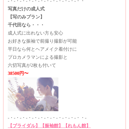
-・-・-・-・-・-・-・-・-・-・-・-・・
写真だけの成人式
【写のみプラン】
千代田なら・・・
成人式に出れない方も安心
お好きな振袖で前撮り撮影が可能
平日なら何とヘアメイク着付けに
プロカメラマンによる撮影と
六切写真が2枚も付いて
38500円〜
-・-・-・-・-・-・-・-・-・-・-・-・・-
【ブライダル】
【振袖館】
【れもん館】