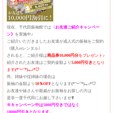
現在、千代田振袖館では
《
お友達ご紹介キャンペー
ン》
を実施中♪
ご紹介いただきましたお友達が成人式の振袖をご契約
《購入orレンタル》
されると、
ご紹介様は
商品券10,000円分
をプレゼント♪
紹介されたお友達は
ご契約金額より
5,000円引き
となり
ます
(*˘︶˘*).｡.:*♡
尚、姉妹や従姉妹の場合は
振袖の金額より
10％OFF
となります
(*˘︶˘*).｡.:*♡
お友達や妹さんや親戚がお振袖をお探しの方は
是非一度千代田にお越し下さいませ❣️
※キャンペーン中は5000円引きではなく
10000円引きとなります。