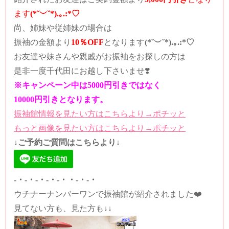
ます
(*˘︶˘*).｡.:*♡
尚、姉妹や従姉妹の場合は
振袖の金額より
10％OFF
となります
(*˘︶˘*).｡.:*♡
お友達や妹さんや親戚がお振袖をお探しの方は
是非一度千代田にお越し下さいませ❣️
※キャンペーン中は5000円引きではなく
10000円引きとなります。
振袖館情報を見たい方はこちらより→ポチッと
もっと画像を見たい方はこちらより→ポチッと
↓ご予約ご質問はこちらより↓
-・-・-・-・-・・-・-・
ウチナーナンバーワンで振袖館が紹介されました❤️
見てない方も、見た方も↓↓