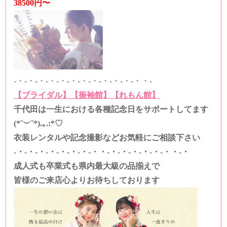
38500円〜
-・-・-・-・-・-・-・-・-・-・-・-・・-
【ブライダル】
【振袖館】
【れもん館】
千代田は一生における各種記念日をサポートしてます
(*˘︶˘*).｡.:*♡
衣装レンタルや記念撮影などお気軽にご相談下さい
-・-・-・-・-・-・-・-・・-・-・-・-・-・-・・-・
成人式も卒業式も県内最大級の品揃えで
皆様のご来店心よりお待ちしております