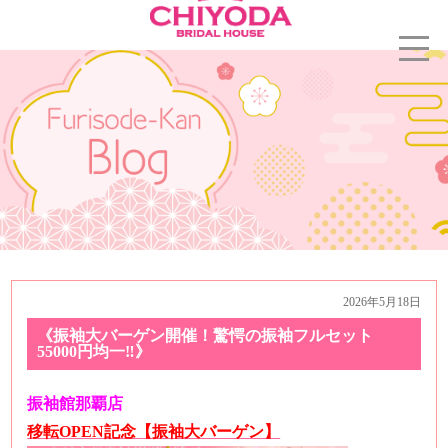
2026年5月18日
《振袖大バーゲン開催！驚愕の振袖フルセット
55000円均一‼︎》
振袖館那覇店
移転OPEN記念【振袖大バーゲン】