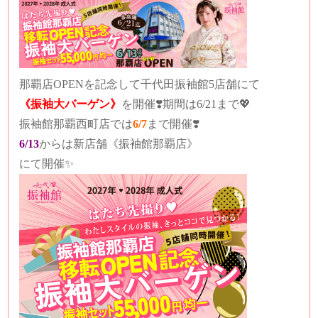
那覇店OPENを記念して千代田振袖館5店舗にて
《振袖大バーゲン》
を開催❣️期間は6/21まで💖
振袖館那覇西町店では
6/7
まで開催❣️
6/13
からは新店舗《振袖館那覇店》
にて開催✨