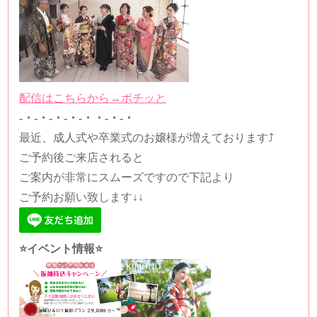
配信はこちらから→ポチッと
-・-・-・-・-・・-・-・
最近、成人式や卒業式のお嬢様が増えております⤴
ご予約後ご来店されると
ご案内が非常にスムーズですので下記より
ご予約お願い致します↓↓
⭐️イベント情報⭐️