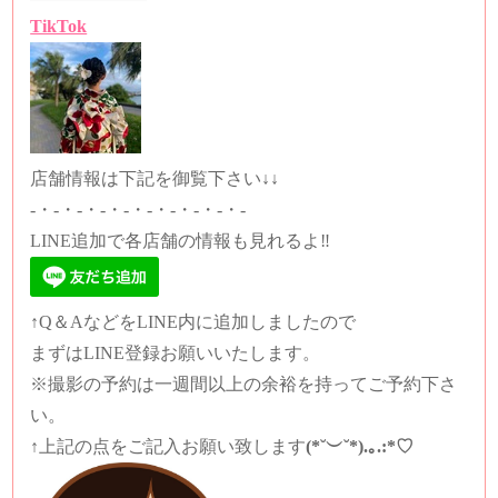
TikTok
店舗情報は下記を御覧下さい↓↓
-・-・-・-・-・-・-・-・-・-
LINE追加で各店舗の情報も見れるよ‼️
↑Q＆AなどをLINE内に追加しましたので
まずはLINE登録お願いいたします。
※撮影の予約は一週間以上の余裕を持ってご予約下さ
い。
↑上記の点をご記入お願い致します
(*˘︶˘*).｡.:*♡