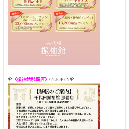
💖
《振袖館那覇店》
6/13OPEN💖