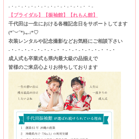
-・-・-・-・-・-・-・-・-・-・-・-・・-
【ブライダル】
【振袖館】
【れもん館】
千代田は一生における各種記念日をサポートしてます
(*˘︶˘*).｡.:*♡
衣装レンタルや記念撮影などお気軽にご相談下さい
-・-・-・-・-・-・-・-・・-・-・-・-・-・-・・-・
成人式も卒業式も県内最大級の品揃えで
皆様のご来店心よりお待ちしております