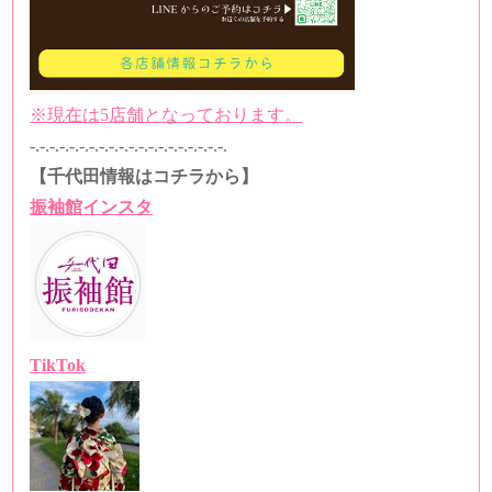
※現在は5店舗となっております。
-.-.-.-.-.-.-.-.-.-.-.-.-.-.-.-.-.-.-.-.
【千代田情報はコチラから】
振袖館インスタ
TikTok