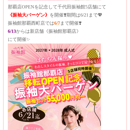
那覇店OPENを記念して千代田振袖館5店舗にて
《振袖大バーゲン》
を開催❣️期間は6/21まで💖
振袖館那覇西町店では
6/7
まで開催❣️
6/13
からは新店舗《振袖館那覇店》
にて開催✨