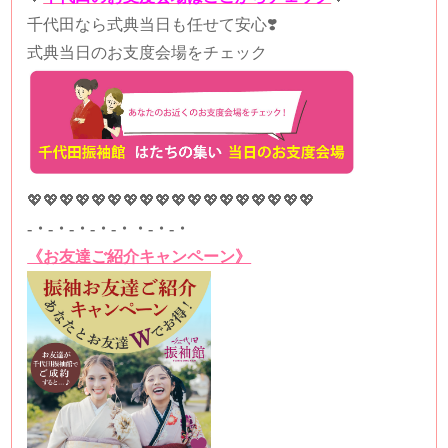
千代田なら式典当日も任せて安心❣️
式典当日のお支度会場をチェック
💖💖💖💖💖💖💖💖💖💖💖💖💖💖💖💖💖💖
-・-・-・-・-・・-・-・
《お友達ご紹介キャンペーン》