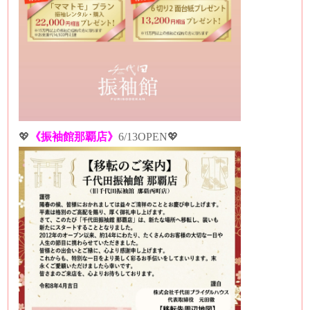
💖
《振袖館那覇店》
6/13OPEN💖