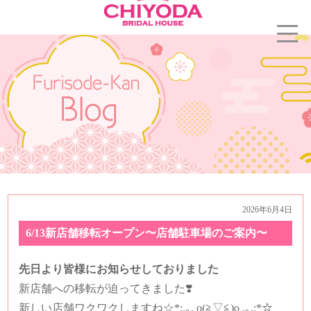
2026年6月4日
6/13新店舗移転オープン〜店舗駐車場のご案内〜
先日より皆様にお知らせしておりました
新店舗への移転が迫ってきました❣️
新しい店舗ワクワクしますね☆*:.｡. o(≧▽≦)o .｡.:*☆