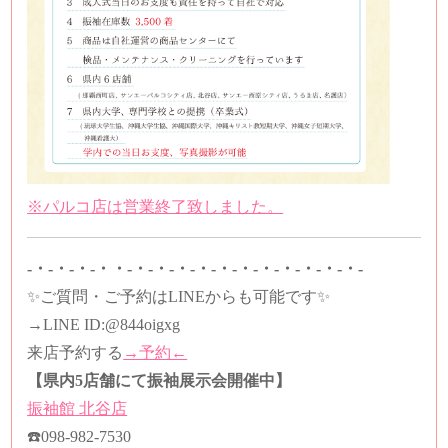
※パルコ店は営業終了致しました。
-・-・-・-・・-・-・-・-・-・-・-・-・-・-・-・-
✨ご質問・ご予約はLINEからも可能です✨
→LINE ID:
@844oigxg
来店予約する
→予約←
【県内5店舗にて振袖展示会開催中】
振袖館
北谷店
☎️
098-982-7530