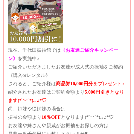
現在、千代田振袖館では
《
お友達ご紹介キャンペー
ン》
を実施中♪
ご紹介いただきましたお友達が成人式の振袖をご契約
《購入orレンタル》
されると、
ご紹介様は
商品券10,000円分
をプレゼント♪
紹介されたお友達は
ご契約金額より
5,000円引き
となり
ます
(*˘︶˘*).｡.:*♡
尚、姉妹や従姉妹の場合は
振袖の金額より
10％OFF
となります
(*˘︶˘*).｡.:*♡
お友達や妹さんや親戚がお振袖をお探しの方は
是非一度千代田にお越し下さいませ❣️