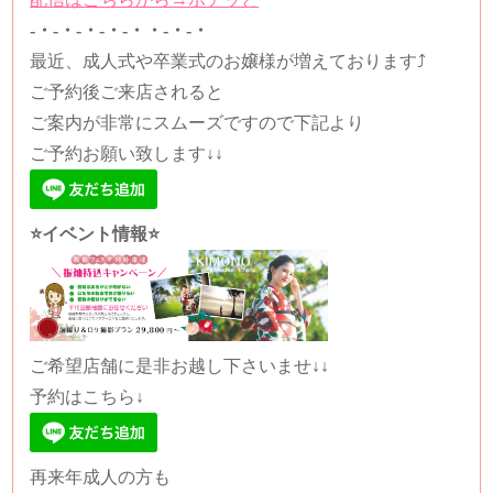
-・-・-・-・-・・-・-・
最近、成人式や卒業式のお嬢様が増えております⤴
ご予約後ご来店されると
ご案内が非常にスムーズですので下記より
ご予約お願い致します↓↓
⭐️イベント情報⭐️
ご希望店舗に是非お越し下さいませ↓↓
予約はこちら↓
再来年成人の方も