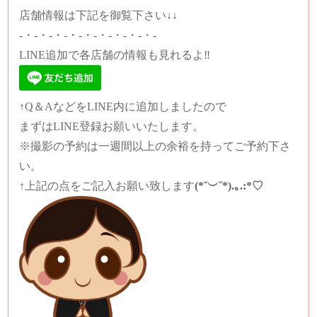
店舗情報は下記を御覧下さい↓↓
-・-・-・-・-・-・-・-・-・-
LINE追加で各店舗の情報も見れるよ‼️
↑Q＆AなどをLINE内に追加しましたので
まずはLINE登録お願いいたします。
※撮影の予約は一週間以上の余裕を持ってご予約下さ
い。
↑上記の点をご記入お願い致します
(*˘︶˘*).｡.:*♡