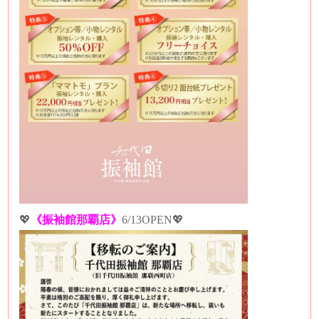
💖
《振袖館那覇店》
6/13OPEN💖