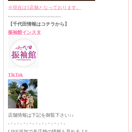
※現在は5店舗となっております。
-.-.-.-.-.-.-.-.-.-.-.-.-.-.-.-.-.-.-.-.
【千代田情報はコチラから】
振袖館インスタ
TikTok
店舗情報は下記を御覧下さい↓↓
-・-・-・-・-・-・-・-・-・-
LINE追加で各店舗の情報も見れるよ‼️