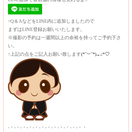
↑Q＆AなどをLINE内に追加しましたので
まずはLINE登録お願いいたします。
※撮影の予約は一週間以上の余裕を持ってご予約下さ
い。
↑上記の点をご記入お願い致します
(*˘︶˘*).｡.:*♡
-・-・-・-・-・-・-・-・-・-・-・-・・