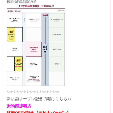
簡略駐車場MAP
✨✨✨✨✨✨✨✨✨✨✨✨✨✨✨✨
新店舗オープン記念情報はこちら↓↓
振袖館那覇店
移転OPEN記念【振袖大バーゲン】