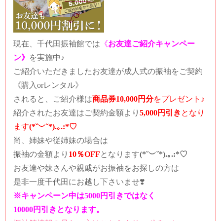
現在、千代田振袖館では
《
お友達ご紹介キャンペー
ン》
を実施中♪
ご紹介いただきましたお友達が成人式の振袖をご契約
《購入orレンタル》
されると、
ご紹介様は
商品券10,000円分
をプレゼント♪
紹介されたお友達は
ご契約金額より
5,000円引き
となり
ます
(*˘︶˘*).｡.:*♡
尚、姉妹や従姉妹の場合は
振袖の金額より
10％OFF
となります
(*˘︶˘*).｡.:*♡
お友達や妹さんや親戚がお振袖をお探しの方は
是非一度千代田にお越し下さいませ❣️
※キャンペーン中は5000円引きではなく
10000円引きとなります。