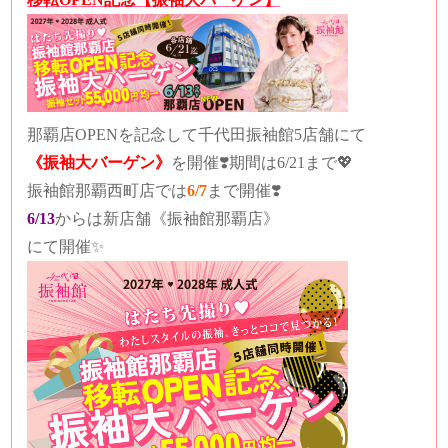
那覇店OPENを記念して千代田振袖館5店舗にて
《振袖大バーゲン》
を開催❣️期間は6/21まで💖
振袖館那覇西町店では
6/7
まで開催❣️
6/13
からは新店舗《振袖館那覇店》
にて開催✨