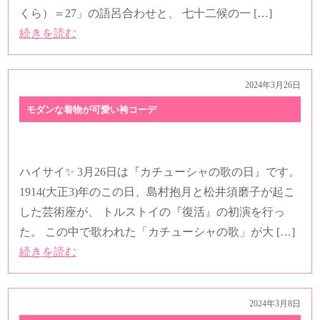
ハイサイ✨ 3月4日は【ミシンの日】です。 1990年（平
成2年）、ミシン発明200年を記念して、 日本家庭用ミ
シン工業会（現在の日本縫製機械工業会）が制定。
「ミ（3）シ（4）ン」の語呂合わせ。 昔実家の […]
続きを読む
2025年3月2日
卒業記念♪
ハイサイ✨ 3月2日は【ミニチュアの日】です。 「ミ
（3）ニ（2）」の語呂合わせから、 小さいもの、ミニ
チュアを愛そうという日。 小さいものはカワイイです
💖 【卒業記念】 昨日 […]