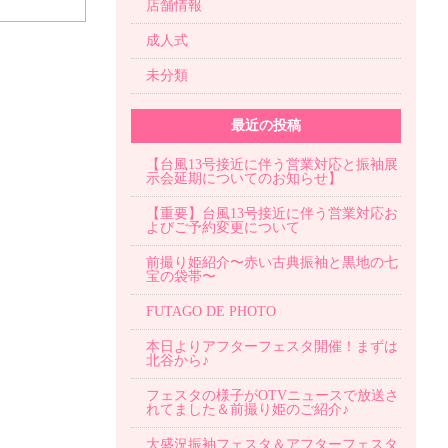
店舗情報
成人式
未分類
最近の投稿
【台風13号接近に伴う営業対応と振袖展
示会延期についてのお知らせ】
【重要】台風13号接近に伴う営業対応お
よびご予約変更について
前撮り姫紹介〜赤い古典振袖と黒地の七
宝の袋帯〜
FUTAGO DE PHOTO
本日よりアフターフェスタ開催！まずは
北谷から♪
フェスタの様子がOTVニュースで放送さ
れてました＆前撮り姫のご紹介♪
大盛況振袖フェスタ＆アフターフェスタ