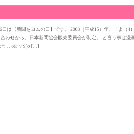
月6日は【新聞をヨムの日】です。 2003（平成15）年、「よ（4
語呂合わせから、日本新聞協会販売委員会が制定。 と言う事は漫
｡. o(≧▽≦)o […]