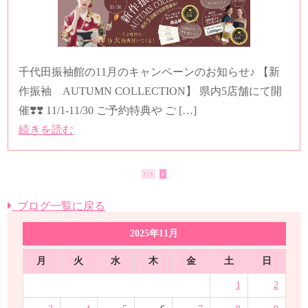
千代田振袖館の11月のキャンペーンのお知らせ♪ 【新
作振袖 AUTUMN COLLECTION】 県内5店舗にて開
催❣️❣️ 11/1-11/30 ご予約特典や ご […]
続きを読む
1 / 1
1
ブログ一覧に戻る
2025年11月
月
火
水
木
金
土
日
1
2