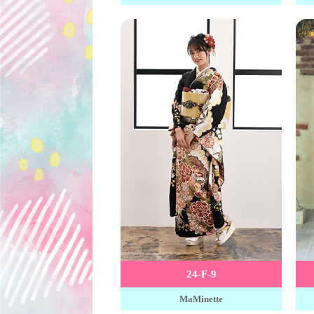
24-F-9
MaMinette