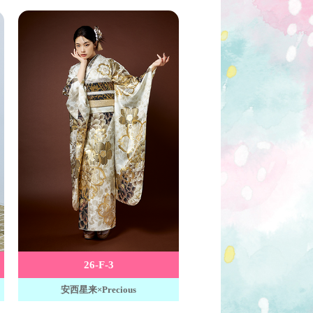
26-F-3
安西星来×Precious