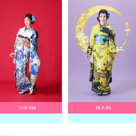
13-F-116
10-F-95