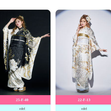
25-F-40
22-F-13
edel
edel