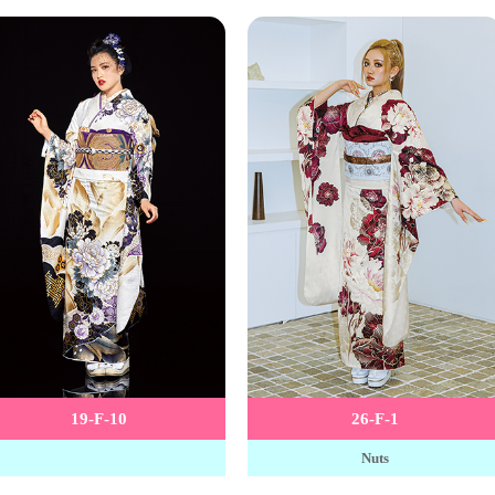
19-F-10
26-F-1
Nuts