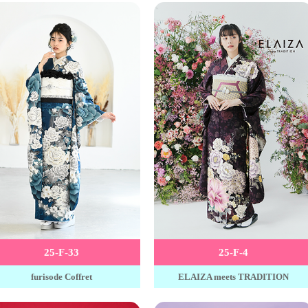
25-F-33
25-F-4
furisode Coffret
ELAIZA meets TRADITION