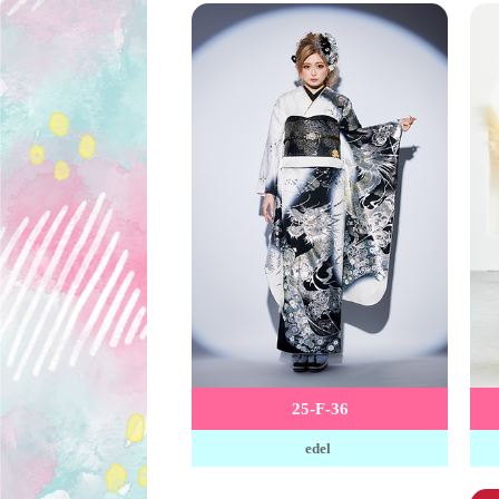
25-F-36
edel