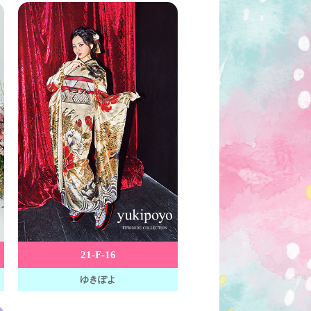
21-F-16
ゆきぽよ