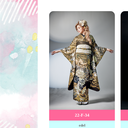
22-F-34
edel