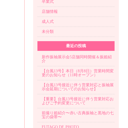
卒業式
店舗情報
成人式
未分類
最近の投稿
新作振袖展示会5店舗同時開催＆振姫紹
介
【台風13号】本日（8月8日）営業時間変
更のお知らせ（11時オープン）
【台風13号接近に伴う営業対応と振袖展
示会延期についてのお知らせ】
【重要】台風13号接近に伴う営業対応お
よびご予約変更について
前撮り姫紹介〜赤い古典振袖と黒地の七
宝の袋帯〜
FUTAGO DE PHOTO