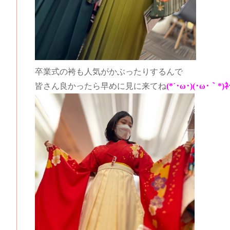
卒業式の袴も人気がかぶったりするんで
皆さん良かったら早めに見に来てね
(*´･ω･)(･ω･｀*)ﾈ