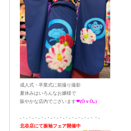
成人式・卒業式に前撮り撮影
夏休みはいろんなお嬢様で
賑やかな店内でございます
❤(ӦｖӦ｡)
-・-・-・-・-・-・-・-・-・-・-・-・・-
北谷店にて振袖フェア開催中