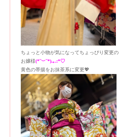
ちょっと小物が気になってちょっぴり変更の
お嬢様
(*˘︶˘*).｡.:*♡
黄色の帯揚をお抹茶系に変更💖