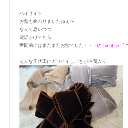
ハイサイ✨
お盆も終わりましたねぇ〜
なんて思いつつ
電話かけてたら
世間的にはまだまだお盆でした・・・
(*´･ω･)(･ω･｀*
そんな千代田にカワイイしごきが仲間入り