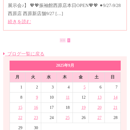
展示会♪】 💖💖振袖館西原店本日OPEN💖💖 ⚫︎9/27-9/28
西原店 西原新店舗9/27 […]
続きを読む
1 / 1
1
ブログ一覧に戻る
2025年9月
月
火
水
木
金
土
日
1
2
3
4
5
6
7
8
9
10
11
12
13
14
15
16
17
18
19
20
21
22
23
24
25
26
27
28
29
30