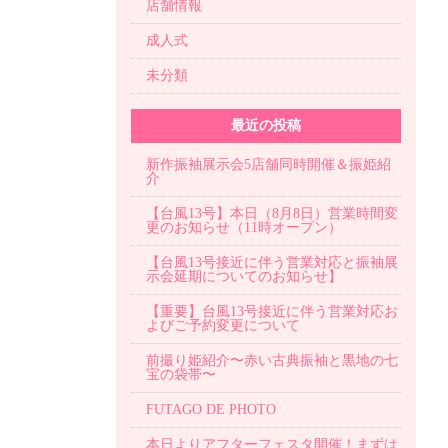
店舗情報
成人式
未分類
最近の投稿
新作振袖展示会5店舗同時開催＆振姫紹
介
【台風13号】本日（8月8日）営業時間変
更のお知らせ（11時オープン）
【台風13号接近に伴う営業対応と振袖展
示会延期についてのお知らせ】
【重要】台風13号接近に伴う営業対応お
よびご予約変更について
前撮り姫紹介〜赤い古典振袖と黒地の七
宝の袋帯〜
FUTAGO DE PHOTO
本日よりアフターフェスタ開催！まずは