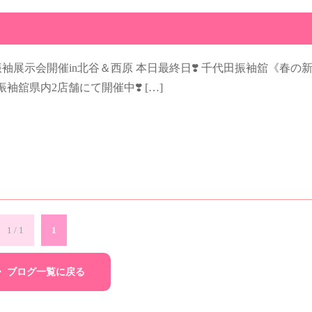
作振袖展示会開催in北谷＆西原 本日最終日❣️ 千代田振袖舘《春の
袖舘県内2店舗にて開催中❣️ […]
1 / 1
1
ブログ一覧に戻る