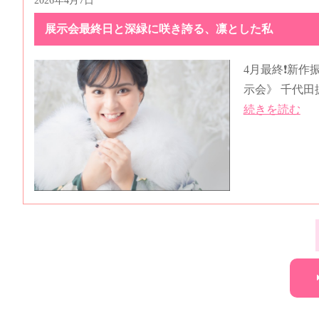
2026年4月7日
展示会最終日と深緑に咲き誇る、凛とした私
4月最終❗️新
示会》 千代田振
続きを読む