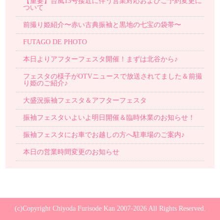
【重要】台風13号接近に伴う営業対応およびご予約変更に
ついて
前撮り姫紹介〜赤い古典振袖と黒地の七宝の袋帯〜
FUTAGO DE PHOTO
本日よりアフターフェスタ開催！まずは北谷から♪
フェスタの様子がOTVニュースで放送されてました＆前撮
り姫のご紹介♪
大盛況振袖フェスタ＆アフターフェスタ
振袖フェスタいよいよ明日開催＆臨時休業のお知らせ！
振袖フェスタにお車でお越しの方へ駐車場のご案内♪
本日の営業時間変更のお知らせ
(c)Copyright Chiyoda Furisode Kan 2007-2026 All Rights Reserved.