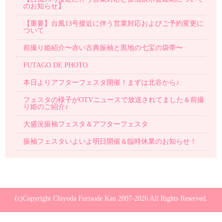
のお知らせ】
【重要】台風13号接近に伴う営業対応およびご予約変更に
ついて
前撮り姫紹介〜赤い古典振袖と黒地の七宝の袋帯〜
FUTAGO DE PHOTO
本日よりアフターフェスタ開催！まずは北谷から♪
フェスタの様子がOTVニュースで放送されてました＆前撮
り姫のご紹介♪
大盛況振袖フェスタ＆アフターフェスタ
振袖フェスタいよいよ明日開催＆臨時休業のお知らせ！
(c)Copyright Chiyoda Furisode Kan 2007-2026 All Rights Reserved.