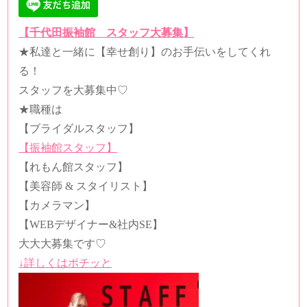
【千代田振袖館 スタッフ大募集】
★
私達と一緒に【幸せ創り】のお手伝いをしてくれ
る！
スタッフを大募集中
♡️
★
職種は
【ブライダルスタッフ】
【振袖館スタッフ】
【れもん館スタッフ】
【美容師
&
スタイリスト】
【カメラマン】
【
WEB
デザイナー
&
社内
SE
】
大大大募集です
♡
↓詳しくはポチッと