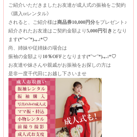
ご紹介いただきましたお友達が成人式の振袖をご契約
《購入orレンタル》
されると、
ご紹介様は
商品券10,000円分
をプレゼント♪
紹介されたお友達は
ご契約金額より
5,000円引き
となり
ます
(*˘︶˘*).｡.:*♡
尚、姉妹や従姉妹の場合は
振袖の金額より
10％OFF
となります
(*˘︶˘*).｡.:*♡
お友達や妹さんや親戚がお振袖をお探しの方は
是非一度千代田にお越し下さいませ