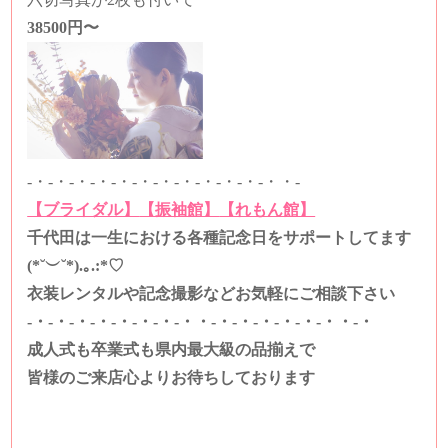
38500円〜
-・-・-・-・-・-・-・-・-・-・-・-・・-
【ブライダル】
【振袖館】
【れもん館】
千代田は一生における各種記念日をサポートしてます
(*˘︶˘*).｡.:*♡
衣装レンタルや記念撮影などお気軽にご相談下さい
-・-・-・-・-・-・-・-・・-・-・-・-・-・-・・-・
成人式も卒業式も県内最大級の品揃えで
皆様のご来店心よりお待ちしております