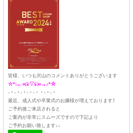
皆様、いつも沢山のコメントありがとうございます
☆*:.｡. o(≧▽≦)o .｡.:*☆
-・-・-・-・-・・-・-・
最近、成人式や卒業式のお嬢様が増えております⤴
ご予約後ご来店されると
ご案内が非常にスムーズですので下記より
ご予約お願い致します↓↓