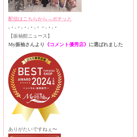
配信はこちらから→ポチッと
-・-・-・-・-・・-・-・
【振袖館ニュース】
My振袖さんより
《コメント優秀店》
に選ばれました
ありがたいですねぇ〜