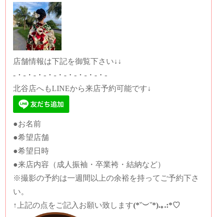
店舗情報は下記を御覧下さい↓↓
-・-・-・-・-・-・-・-・-・-
北谷店へもLINEから来店予約可能です↓
●お名前
●希望店舗
●希望日時
●来店内容（成人振袖・卒業袴・結納など）
※撮影の予約は一週間以上の余裕を持ってご予約下さ
い。
↑上記の点をご記入お願い致します
(*˘︶˘*).｡.:*♡